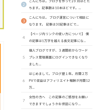
こんにちは。ブログを作って2ヶ月ほどた
2
ちます。記事数は10本ほどです。…
こんにちは。 ブログ運営について相談に
3
なります。 記事は30記事ほどで…
【ページ内リンクの使い方について】 僕
4
の記事は1万字を越える長文記事にな…
個人ブログですが、３週間前からワード
5
プレス管理画面にログインできなくなり
ました…
はじめまして。ブログ歴１年。月間２万
6
PVで収益はアフィリエイト報酬が月間12
万…
女性の方へ この記事のご感想をお願い
7
できますでしょうかお世話になり…