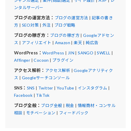
ジャンル選定
|
案件(商品)選定
|
サイト設計
|
ASP
|
レ
ンタルサーバー
ブログの運営方法：
ブログの運営方法
|
記事の書き
方
|
SEO対策
|
外注
|
ブログ戦略
ブログの稼ぎ方：
ブログの稼ぎ方
|
Googleアドセン
ス
|
アフィリエイト
|
Amazon
|
楽天
|
純広告
WordPress：
WordPress
|
JIN
|
SANGO
|
SWELL
|
Affinger
|
Cocoon
|
プラグイン
アクセス解析：
アクセス解析
|
Googleアナリティク
ス
|
Googleサーチコンソール
SNS：
SNS
|
Twitter
|
YouTube
|
インスタグラム
|
Facebook
|
TikTok
ブログ全般：
ブログ全般
|
税金
|
情報商材・コンサル
相談
|
モチベーション
|
フィードバック