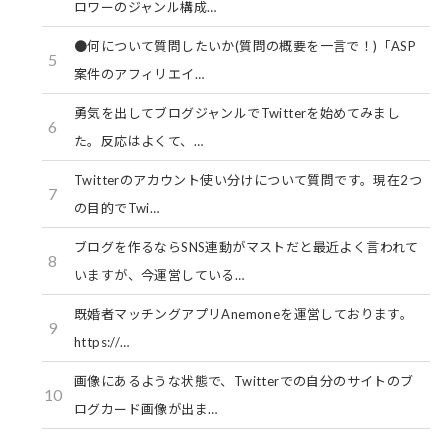
ロワーのジャンル構成…
●何について質問したいか(質問の概要を一言で！)「ASP
5
案件のアフィリエイ…
勇気を出してブログジャンルでTwitterを始めてみまし
6
た。反応はよくて、…
Twitterのアカウント使い分けについて質問です。現在2つ
7
の目的でTwi…
ブログを作るならSNS連動がマストだと最近よく言われて
8
いますが、今運営している…
既婚者マッチングアプリAnemoneを運営しております。
9
https://…
画像にあるような状態で、Twitterでの自分のサイトのブ
10
ログカード画像が出ま…