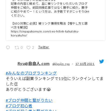
記事の内容と絡めて、主に被リンクをいただいたブログ
仲間をご紹介。前回同様応募ではなく勝手に紹介。勝手
に紹介やめてー！という方は、お手数ですがこっそりDM
ください。
【SEO対策に必須】被リンク獲得攻略法【増やし方と調
べ方を解説】
https://sinpapakomuin.com/seo-hilink-kakutoku-
koryakuho/
Twitter
0
2
Ryu@自由人.com
@jiyujin_ryu
·
17 10月 2021
#みんなのブログランキング
;
そういえば副業ランキングで11位にランクインしてま
した👏
ありがとうございます😭
#ブログ仲間と繋がりたい
#ブログ初心者