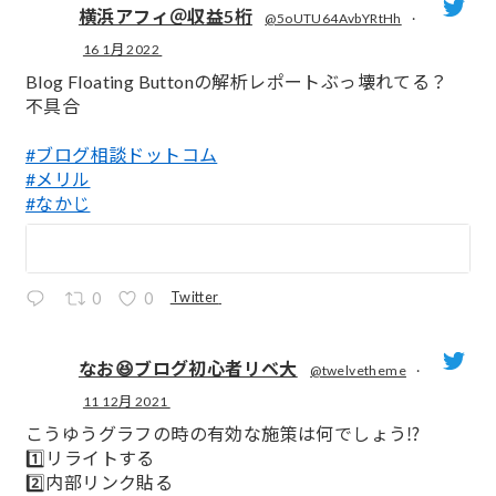
横浜アフィ＠収益5桁
@5oUTU64AvbYRtHh
·
16 1月 2022
;
Blog Floating Buttonの解析レポートぶっ壊れてる？
不具合
#ブログ相談ドットコム
#メリル
#なかじ
Twitter
0
0
なお😆ブログ初心者リベ大
@twelvetheme
·
11 12月 2021
;
こうゆうグラフの時の有効な施策は何でしょう⁉️
1️⃣リライトする
2️⃣内部リンク貼る