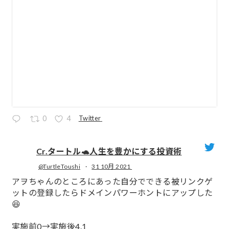
Twitter
0
4
Cr.タートル🐢人生を豊かにする投資術
@TurtleToushi
·
31 10月 2021
;
アヲちゃんのところにあった自分でできる被リンクゲ
ットの登録したらドメインパワーホントにアップした
😆
実施前0→実施後4.1