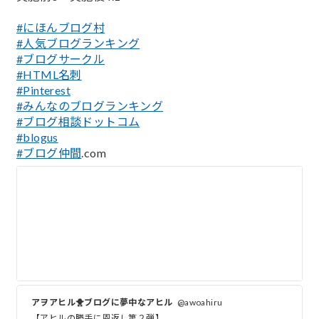
#にほんブログ村
#人気ブログランキング
#ブログサークル
#HTML名刺
#Pinterest
#みんなのブログランキング
#ブログ相談ドットコム
#blogus
#ブログ仲間
.com
アヲアヒル🐥ブログに夢中なアヒル
@awoahiru
【アヒルの勝手に恩返し第２弾】