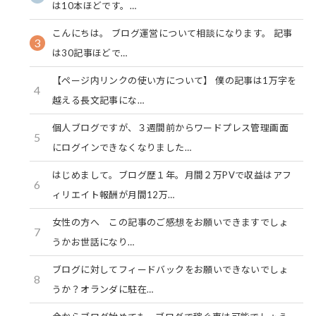
は10本ほどです。…
こんにちは。 ブログ運営について相談になります。 記事
3
は30記事ほどで…
【ページ内リンクの使い方について】 僕の記事は1万字を
4
越える長文記事にな…
個人ブログですが、３週間前からワードプレス管理画面
5
にログインできなくなりました…
はじめまして。ブログ歴１年。月間２万PVで収益はアフ
6
ィリエイト報酬が月間12万…
女性の方へ この記事のご感想をお願いできますでしょ
7
うかお世話になり…
ブログに対してフィードバックをお願いできないでしょ
8
うか？オランダに駐在…