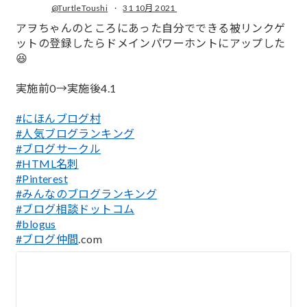
@TurtleToushi
·
31 10月 2021
;
アヲちゃんのところにあった自分でできる被リンクゲ
ットの登録したらドメインパワーホントにアップした
😆
実施前0→実施後4.1
#にほんブログ村
#人気ブログランキング
#ブログサークル
#HTML名刺
#Pinterest
#みんなのブログランキング
#ブログ相談ドットコム
#blogus
#ブログ仲間
.com