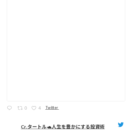
Twitter
0
4
Cr.タートル🐢人生を豊かにする投資術