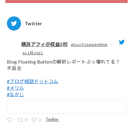
Twitter
横浜アフィ＠収益5桁
@5oUTU64AvbYRtHh
·
16 1月 2022
;
Blog Floating Buttonの解析レポートぶっ壊れてる？
不具合
#ブログ相談ドットコム
#メリル
#なかじ
Twitter
0
0