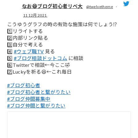
なお😆ブログ初心者リベ大
@twelvetheme
·
11 12月 2021
;
こうゆうグラフの時の有効な施策は何でしょう⁉️
1️⃣リライトする
2️⃣内部リンク貼る
3️⃣自分で考える
4️⃣
#ウェブ職TV
見る
5️⃣
#ブログ相談ドットコム
に相談
6️⃣Twitterで相談←今ここ🤣
7️⃣Luckyを祈る😆←これ毎日
#ブログ初心者
#ブログ初心者と繋がりたい
#ブログ仲間募集中
#ブログ仲間と繋がりたい