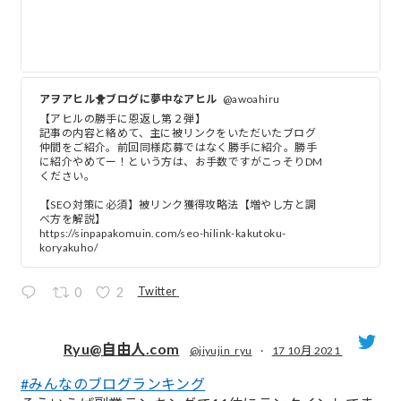
アヲアヒル🐥ブログに夢中なアヒル
@awoahiru
【アヒルの勝手に恩返し第２弾】
記事の内容と絡めて、主に被リンクをいただいたブログ
仲間をご紹介。前回同様応募ではなく勝手に紹介。勝手
に紹介やめてー！という方は、お手数ですがこっそりDM
ください。
【SEO対策に必須】被リンク獲得攻略法【増やし方と調
べ方を解説】
https://sinpapakomuin.com/seo-hilink-kakutoku-
koryakuho/
Twitter
0
2
Ryu@自由人.com
@jiyujin_ryu
·
17 10月 2021
#みんなのブログランキング
;