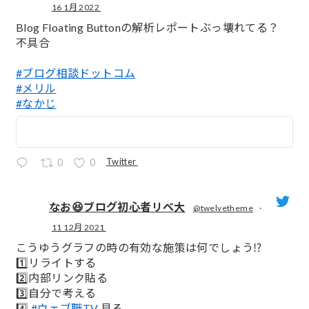
16 1月 2022
;
Blog Floating Buttonの解析レポートぶっ壊れてる？
不具合
#ブログ相談ドットコム
#メリル
#なかじ
Twitter
0
0
なお😆ブログ初心者リベ大
@twelvetheme
·
11 12月 2021
;
こうゆうグラフの時の有効な施策は何でしょう⁉️
1️⃣リライトする
2️⃣内部リンク貼る
3️⃣自分で考える
4️⃣
#ウェブ職TV
見る