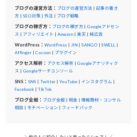
ブログの運営方法：
ブログの運営方法
|
記事の書き
方
|
SEO対策
|
外注
|
ブログ戦略
ブログの稼ぎ方：
ブログの稼ぎ方
|
Googleアドセン
ス
|
アフィリエイト
|
Amazon
|
楽天
|
純広告
WordPress：
WordPress
|
JIN
|
SANGO
|
SWELL
|
Affinger
|
Cocoon
|
プラグイン
アクセス解析：
アクセス解析
|
Googleアナリティク
ス
|
Googleサーチコンソール
SNS：
SNS
|
Twitter
|
YouTube
|
インスタグラム
|
Facebook
|
TikTok
ブログ全般：
ブログ全般
|
税金
|
情報商材・コンサル
相談
|
モチベーション
|
フィードバック
＼他の人に紹介したいと思ったらシェア！／