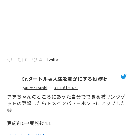
Twitter
0
4
Cr.タートル🐢人生を豊かにする投資術
@TurtleToushi
·
31 10月 2021
;
アヲちゃんのところにあった自分でできる被リンクゲ
ットの登録したらドメインパワーホントにアップした
😆
実施前0→実施後4.1