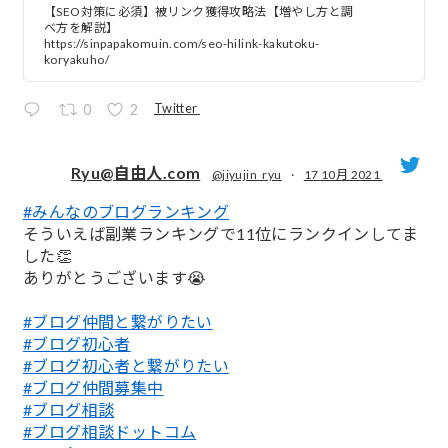
【SEO対策に必須】被リンク獲得攻略法【増やし方と調
べ方を解説】
https://sinpapakomuin.com/seo-hilink-kakutoku-
koryakuho/
Twitter
0
2
Ryu@自由人.com
@jiyujin_ryu
·
17 10月 2021
#みんなのブログランキング
;
そういえば副業ランキングで11位にランクインしてま
した👏
ありがとうございます😭
#ブログ仲間と繋がりたい
#ブログ初心者
#ブログ初心者と繋がりたい
#ブログ仲間募集中
#ブログ相談
#ブログ相談ドットコム