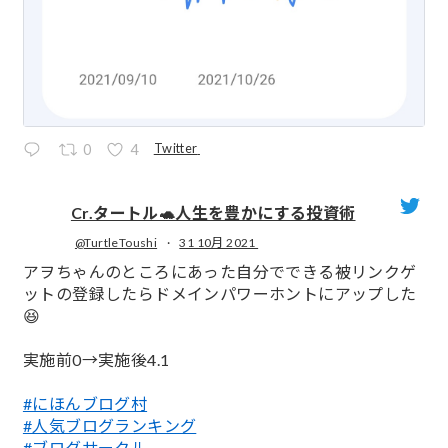
Twitter
0
4
Cr.タートル🐢人生を豊かにする投資術
@TurtleToushi
·
31 10月 2021
;
アヲちゃんのところにあった自分でできる被リンクゲ
ットの登録したらドメインパワーホントにアップした
😆
実施前0→実施後4.1
#にほんブログ村
#人気ブログランキング
#ブログサークル