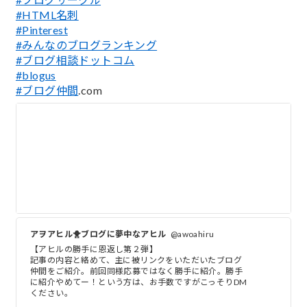
#HTML名刺
#Pinterest
#みんなのブログランキング
#ブログ相談ドットコム
#blogus
#ブログ仲間
.com
アヲアヒル🐥ブログに夢中なアヒル
@awoahiru
【アヒルの勝手に恩返し第２弾】
記事の内容と絡めて、主に被リンクをいただいたブログ
仲間をご紹介。前回同様応募ではなく勝手に紹介。勝手
に紹介やめてー！という方は、お手数ですがこっそりDM
ください。