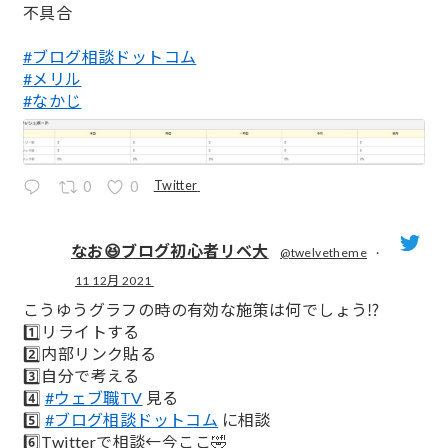
不具合
#ブログ相談ドットコム
#メリル
#なかじ
Twitter
0
0
なお😆ブログ初心者リベ大
@twelvetheme
·
11 12月 2021
;
こうゆうグラフの時の有効な施策は何でしょう⁉️
1️⃣リライトする
2️⃣内部リンク貼る
3️⃣自分で考える
4️⃣
#ウェブ職TV
見る
5️⃣
#ブログ相談ドットコム
に相談
6️⃣Twitterで相談←今ここ🤣