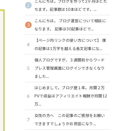
こんにちは。ブログを作って2ヶ月ほどた
2
ちます。記事数は10本ほどです。…
こんにちは。 ブログ運営について相談に
3
なります。 記事は30記事ほどで…
【ページ内リンクの使い方について】 僕
4
の記事は1万字を越える長文記事にな…
個人ブログですが、３週間前からワード
5
プレス管理画面にログインできなくなり
ました…
はじめまして。ブログ歴１年。月間２万
6
PVで収益はアフィリエイト報酬が月間12
万…
女性の方へ この記事のご感想をお願い
7
できますでしょうかお世話になり…