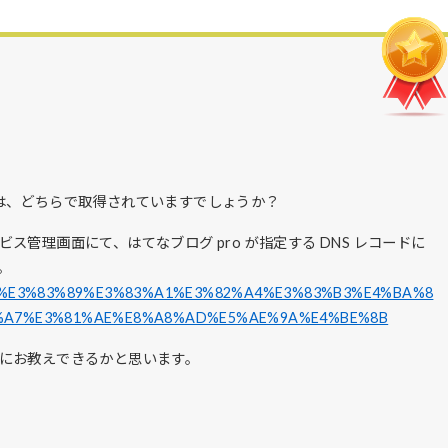
インは、どちらで取得されていますでしょうか？
管理画面にて、はてなブログ pro が指定する DNS レコードに
。
domain#%E3%83%89%E3%83%A1%E3%82%A4%E3%83%B3%E4%BA%8
%A7%E3%81%AE%E8%A8%AD%E5%AE%9A%E4%BE%8B
にお教えできるかと思います。