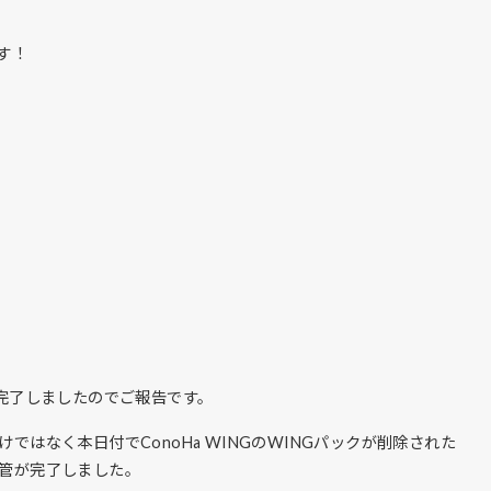
す！
が完了しましたのでご報告です。
はなく本日付でConoHa WINGのWINGパックが削除された
管が完了しました。