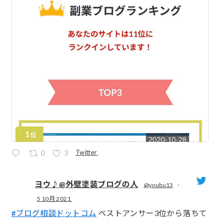
Twitter
0
3
ヨウ♪@外壁塗装ブログの人
@youbu13
·
5 10月 2021
;
#ブログ相談ドットコム
ベストアンサー3位から落ちて