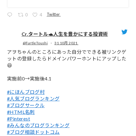
Twitter
0
4
Cr.タートル🐢人生を豊かにする投資術
@TurtleToushi
·
31 10月 2021
;
アヲちゃんのところにあった自分でできる被リンクゲ
ットの登録したらドメインパワーホントにアップした
😆
実施前0→実施後4.1
#にほんブログ村
#人気ブログランキング
#ブログサークル
#HTML名刺
#Pinterest
#みんなのブログランキング
#ブログ相談ドットコム