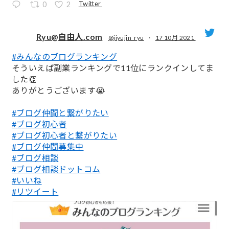
Twitter
0
2
Ryu@自由人.com
@jiyujin_ryu
·
17 10月 2021
#みんなのブログランキング
;
そういえば副業ランキングで11位にランクインしてま
した👏
ありがとうございます😭
#ブログ仲間と繋がりたい
#ブログ初心者
#ブログ初心者と繋がりたい
#ブログ仲間募集中
#ブログ相談
#ブログ相談ドットコム
#いいね
#リツイート