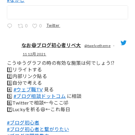
Twitter
0
0
なお😆ブログ初心者リベ大
@twelvetheme
·
11 12月 2021
;
こうゆうグラフの時の有効な施策は何でしょう⁉️
1️⃣リライトする
2️⃣内部リンク貼る
3️⃣自分で考える
4️⃣
#ウェブ職TV
見る
5️⃣
#ブログ相談ドットコム
に相談
6️⃣Twitterで相談←今ここ🤣
7️⃣Luckyを祈る😆←これ毎日
#ブログ初心者
#ブログ初心者と繋がりたい