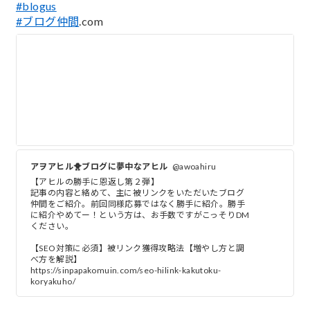
#blogus
#ブログ仲間
.com
アヲアヒル🐥ブログに夢中なアヒル
@awoahiru
【アヒルの勝手に恩返し第２弾】
記事の内容と絡めて、主に被リンクをいただいたブログ
仲間をご紹介。前回同様応募ではなく勝手に紹介。勝手
に紹介やめてー！という方は、お手数ですがこっそりDM
ください。
【SEO対策に必須】被リンク獲得攻略法【増やし方と調
べ方を解説】
https://sinpapakomuin.com/seo-hilink-kakutoku-
koryakuho/