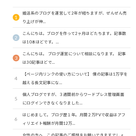
婚活系のブログを運営して2年が経ちますが、ぜんぜん売
1
り上げが伸…
こんにちは。ブログを作って2ヶ月ほどたちます。記事数
2
は10本ほどです。…
こんにちは。 ブログ運営について相談になります。 記事
3
は30記事ほどで…
【ページ内リンクの使い方について】 僕の記事は1万字を
4
越える長文記事にな…
個人ブログですが、３週間前からワードプレス管理画面
5
にログインできなくなりました…
はじめまして。ブログ歴１年。月間２万PVで収益はアフ
6
ィリエイト報酬が月間12万…
女性の方へ この記事のご感想をお願いできますでしょ