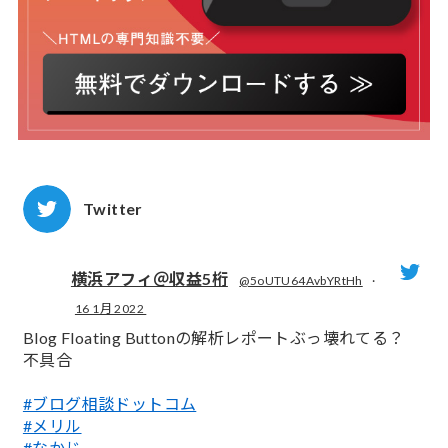
Twitter
横浜アフィ＠収益5桁
@5oUTU64AvbYRtHh
·
16 1月 2022
;
Blog Floating Buttonの解析レポートぶっ壊れてる？
不具合
#ブログ相談ドットコム
#メリル
#なかじ