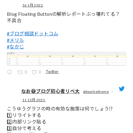
16 1月 2022
;
Blog Floating Buttonの解析レポートぶっ壊れてる？
不具合
#ブログ相談ドットコム
#メリル
#なかじ
Twitter
0
0
なお😆ブログ初心者リベ大
@twelvetheme
·
11 12月 2021
;
こうゆうグラフの時の有効な施策は何でしょう⁉️
1️⃣リライトする
2️⃣内部リンク貼る
3️⃣自分で考える