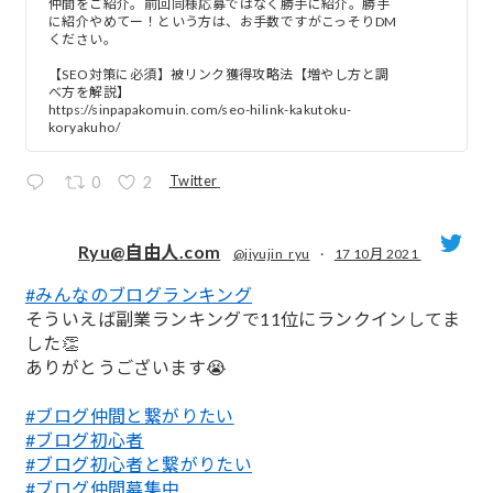
仲間をご紹介。前回同様応募ではなく勝手に紹介。勝手
に紹介やめてー！という方は、お手数ですがこっそりDM
ください。
【SEO対策に必須】被リンク獲得攻略法【増やし方と調
べ方を解説】
https://sinpapakomuin.com/seo-hilink-kakutoku-
koryakuho/
Twitter
0
2
Ryu@自由人.com
@jiyujin_ryu
·
17 10月 2021
#みんなのブログランキング
;
そういえば副業ランキングで11位にランクインしてま
した👏
ありがとうございます😭
#ブログ仲間と繋がりたい
#ブログ初心者
#ブログ初心者と繋がりたい
#ブログ仲間募集中