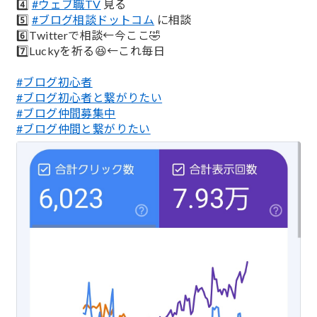
4️⃣
#ウェブ職TV
見る
5️⃣
#ブログ相談ドットコム
に相談
6️⃣Twitterで相談←今ここ🤣
7️⃣Luckyを祈る😆←これ毎日
#ブログ初心者
#ブログ初心者と繋がりたい
#ブログ仲間募集中
#ブログ仲間と繋がりたい