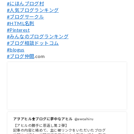
#にほんブログ村
#人気ブログランキング
#ブログサークル
#HTML名刺
#Pinterest
#みんなのブログランキング
#ブログ相談ドットコム
#blogus
#ブログ仲間
.com
アヲアヒル🐥ブログに夢中なアヒル
@awoahiru
【アヒルの勝手に恩返し第２弾】
記事の内容と絡めて、主に被リンクをいただいたブログ