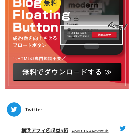
Twitter
横浜アフィ＠収益5桁
@5oUTU64AvbYRtHh
·