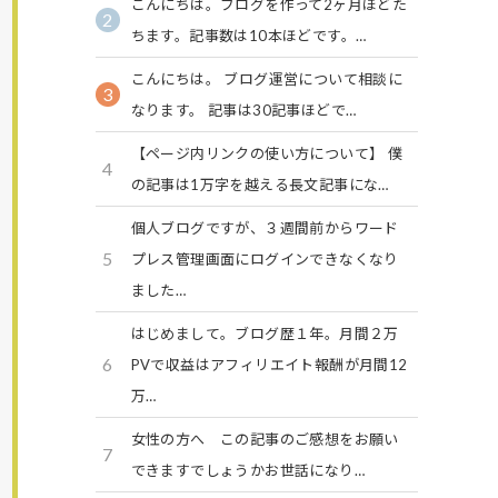
こんにちは。ブログを作って2ヶ月ほどた
2
ちます。記事数は10本ほどです。…
こんにちは。 ブログ運営について相談に
3
なります。 記事は30記事ほどで…
【ページ内リンクの使い方について】 僕
4
の記事は1万字を越える長文記事にな…
個人ブログですが、３週間前からワード
5
プレス管理画面にログインできなくなり
ました…
はじめまして。ブログ歴１年。月間２万
6
PVで収益はアフィリエイト報酬が月間12
万…
女性の方へ この記事のご感想をお願い
7
できますでしょうかお世話になり…