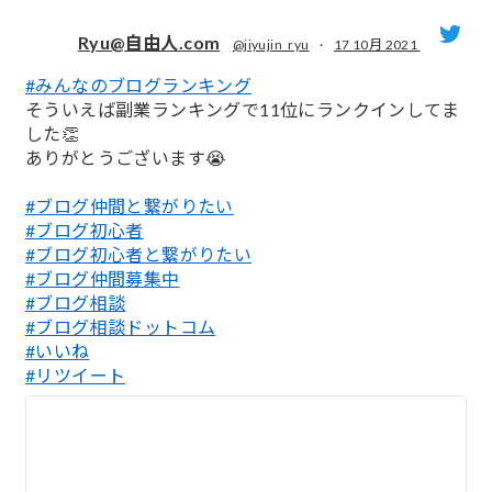
Ryu@自由人.com
@jiyujin_ryu
·
17 10月 2021
#みんなのブログランキング
;
そういえば副業ランキングで11位にランクインしてま
した👏
ありがとうございます😭
#ブログ仲間と繋がりたい
#ブログ初心者
#ブログ初心者と繋がりたい
#ブログ仲間募集中
#ブログ相談
#ブログ相談ドットコム
#いいね
#リツイート