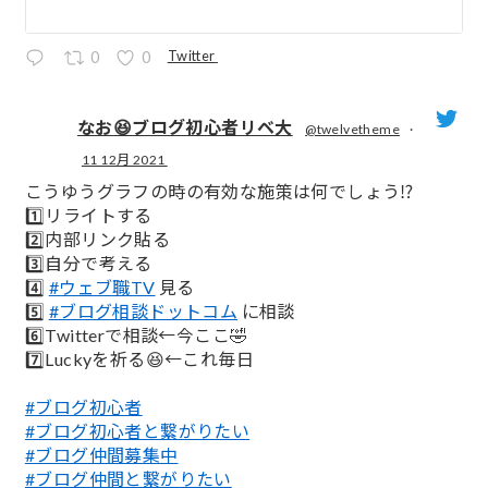
Twitter
0
0
なお😆ブログ初心者リベ大
@twelvetheme
·
11 12月 2021
;
こうゆうグラフの時の有効な施策は何でしょう⁉️
1️⃣リライトする
2️⃣内部リンク貼る
3️⃣自分で考える
4️⃣
#ウェブ職TV
見る
5️⃣
#ブログ相談ドットコム
に相談
6️⃣Twitterで相談←今ここ🤣
7️⃣Luckyを祈る😆←これ毎日
#ブログ初心者
#ブログ初心者と繋がりたい
#ブログ仲間募集中
#ブログ仲間と繋がりたい