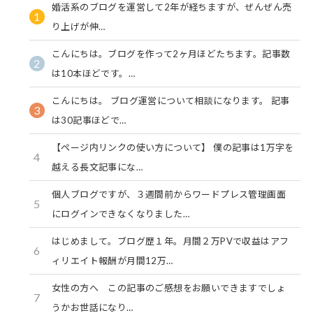
婚活系のブログを運営して2年が経ちますが、ぜんぜん売
1
り上げが伸…
こんにちは。ブログを作って2ヶ月ほどたちます。記事数
2
は10本ほどです。…
こんにちは。 ブログ運営について相談になります。 記事
3
は30記事ほどで…
【ページ内リンクの使い方について】 僕の記事は1万字を
4
越える長文記事にな…
個人ブログですが、３週間前からワードプレス管理画面
5
にログインできなくなりました…
はじめまして。ブログ歴１年。月間２万PVで収益はアフ
6
ィリエイト報酬が月間12万…
女性の方へ この記事のご感想をお願いできますでしょ
7
うかお世話になり…