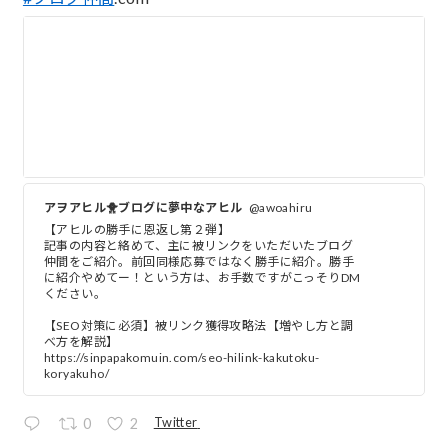
アヲアヒル🐥ブログに夢中なアヒル
@awoahiru
【アヒルの勝手に恩返し第２弾】
記事の内容と絡めて、主に被リンクをいただいたブログ
仲間をご紹介。前回同様応募ではなく勝手に紹介。勝手
に紹介やめてー！という方は、お手数ですがこっそりDM
ください。
【SEO対策に必須】被リンク獲得攻略法【増やし方と調
べ方を解説】
https://sinpapakomuin.com/seo-hilink-kakutoku-
koryakuho/
Twitter
0
2