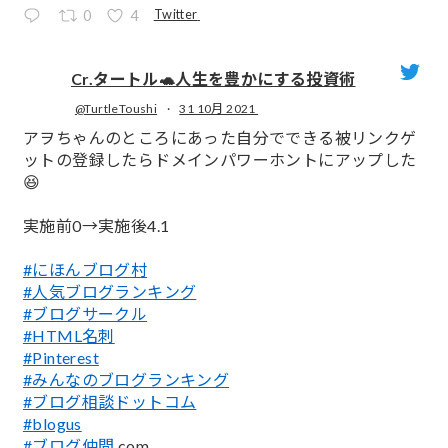
Twitter
0
4
Cr.タートル🐢人生を豊かにする投資術
@TurtleToushi
·
31 10月 2021
;
アヲちゃんのところにあった自分でできる被リンクゲ
ットの登録したらドメインパワーホントにアップした
😆
実施前0→実施後4.1
#にほんブログ村
#人気ブログランキング
#ブログサークル
#HTML名刺
#Pinterest
#みんなのブログランキング
#ブログ相談ドットコム
#blogus
#ブログ仲間
.com