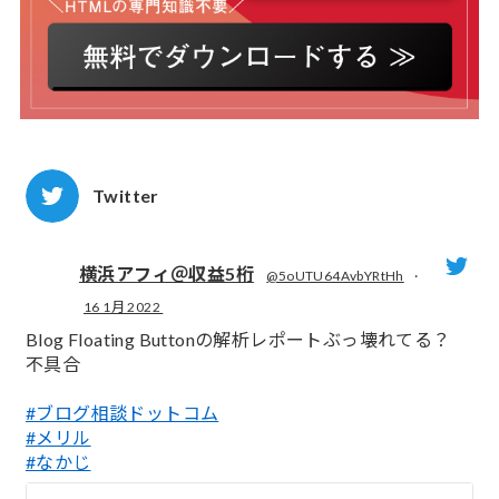
Twitter
横浜アフィ＠収益5桁
@5oUTU64AvbYRtHh
·
16 1月 2022
;
Blog Floating Buttonの解析レポートぶっ壊れてる？
不具合
#ブログ相談ドットコム
#メリル
#なかじ