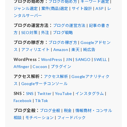
ブログの始め方：
ブログの始め方
|
キーワード選定
|
ジャンル選定
|
案件(商品)選定
|
サイト設計
|
ASP
|
レ
ンタルサーバー
ブログの運営方法：
ブログの運営方法
|
記事の書き
方
|
SEO対策
|
外注
|
ブログ戦略
ブログの稼ぎ方：
ブログの稼ぎ方
|
Googleアドセン
ス
|
アフィリエイト
|
Amazon
|
楽天
|
純広告
WordPress：
WordPress
|
JIN
|
SANGO
|
SWELL
|
Affinger
|
Cocoon
|
プラグイン
アクセス解析：
アクセス解析
|
Googleアナリティク
ス
|
Googleサーチコンソール
SNS：
SNS
|
Twitter
|
YouTube
|
インスタグラム
|
Facebook
|
TikTok
ブログ全般：
ブログ全般
|
税金
|
情報商材・コンサル
相談
|
モチベーション
|
フィードバック