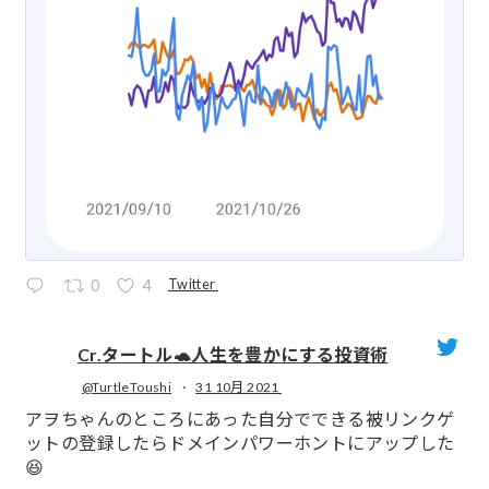
Twitter
0
4
Cr.タートル🐢人生を豊かにする投資術
@TurtleToushi
·
31 10月 2021
;
アヲちゃんのところにあった自分でできる被リンクゲ
ットの登録したらドメインパワーホントにアップした
😆