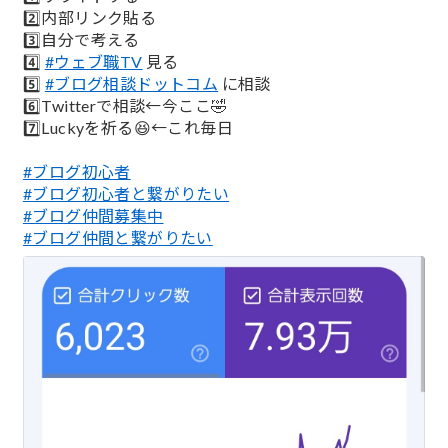
2️⃣内部リンク貼る
3️⃣自分で考える
4️⃣
#ウェブ職TV
見る
5️⃣
#ブログ相談ドットコム
に相談
6️⃣Twitterで相談←今ここ🤣
7️⃣Luckyを祈る😆←これ毎日
#ブログ初心者
#ブログ初心者と繋がりたい
#ブログ仲間募集中
#ブログ仲間と繋がりたい