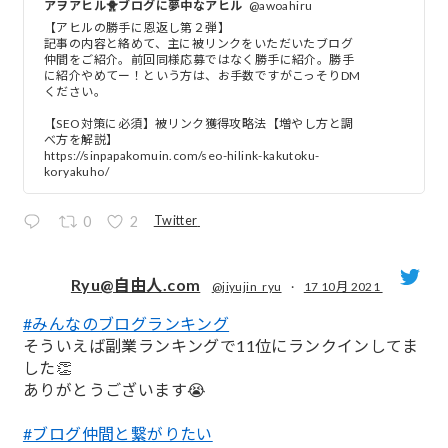
アヲアヒル🐥ブログに夢中なアヒル
@awoahiru
【アヒルの勝手に恩返し第２弾】
記事の内容と絡めて、主に被リンクをいただいたブログ
仲間をご紹介。前回同様応募ではなく勝手に紹介。勝手
に紹介やめてー！という方は、お手数ですがこっそりDM
ください。
【SEO対策に必須】被リンク獲得攻略法【増やし方と調
べ方を解説】
https://sinpapakomuin.com/seo-hilink-kakutoku-
koryakuho/
Twitter
0
2
Ryu@自由人.com
@jiyujin_ryu
·
17 10月 2021
#みんなのブログランキング
;
そういえば副業ランキングで11位にランクインしてま
した👏
ありがとうございます😭
#ブログ仲間と繋がりたい