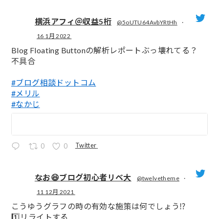
横浜アフィ＠収益5桁
@5oUTU64AvbYRtHh
·
16 1月 2022
;
Blog Floating Buttonの解析レポートぶっ壊れてる？
不具合
#ブログ相談ドットコム
#メリル
#なかじ
Twitter
0
0
なお😆ブログ初心者リベ大
@twelvetheme
·
11 12月 2021
;
こうゆうグラフの時の有効な施策は何でしょう⁉️
1️⃣リライトする