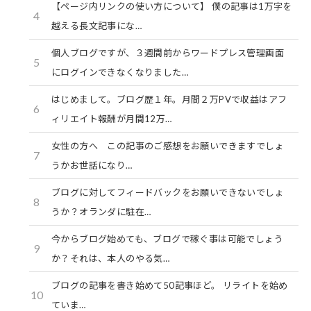
【ページ内リンクの使い方について】 僕の記事は1万字を
4
越える長文記事にな…
個人ブログですが、３週間前からワードプレス管理画面
5
にログインできなくなりました…
はじめまして。ブログ歴１年。月間２万PVで収益はアフ
6
ィリエイト報酬が月間12万…
女性の方へ この記事のご感想をお願いできますでしょ
7
うかお世話になり…
ブログに対してフィードバックをお願いできないでしょ
8
うか？オランダに駐在…
今からブログ始めても、ブログで稼ぐ事は可能でしょう
9
か？それは、本人のやる気…
ブログの記事を書き始めて50記事ほど。 リライトを始め
10
ていま…