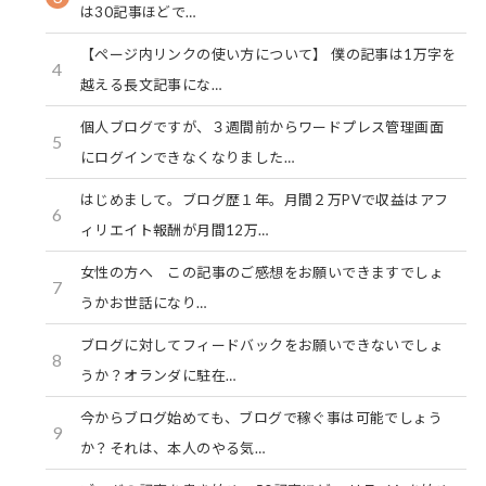
は30記事ほどで…
【ページ内リンクの使い方について】 僕の記事は1万字を
4
越える長文記事にな…
個人ブログですが、３週間前からワードプレス管理画面
5
にログインできなくなりました…
はじめまして。ブログ歴１年。月間２万PVで収益はアフ
6
ィリエイト報酬が月間12万…
女性の方へ この記事のご感想をお願いできますでしょ
7
うかお世話になり…
ブログに対してフィードバックをお願いできないでしょ
8
うか？オランダに駐在…
今からブログ始めても、ブログで稼ぐ事は可能でしょう
9
か？それは、本人のやる気…