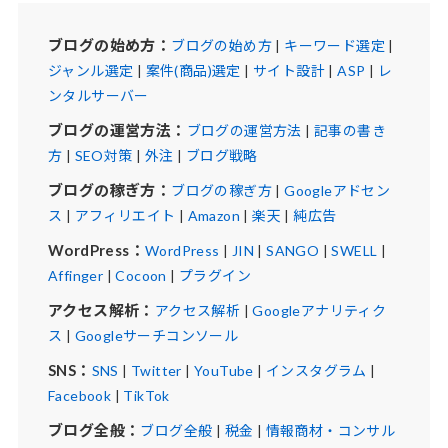
ブログの始め方：
ブログの始め方
|
キーワード選定
|
ジャンル選定
|
案件(商品)選定
|
サイト設計
|
ASP
|
レ
ンタルサーバー
ブログの運営方法：
ブログの運営方法
|
記事の書き
方
|
SEO対策
|
外注
|
ブログ戦略
ブログの稼ぎ方：
ブログの稼ぎ方
|
Googleアドセン
ス
|
アフィリエイト
|
Amazon
|
楽天
|
純広告
WordPress：
WordPress
|
JIN
|
SANGO
|
SWELL
|
Affinger
|
Cocoon
|
プラグイン
アクセス解析：
アクセス解析
|
Googleアナリティク
ス
|
Googleサーチコンソール
SNS：
SNS
|
Twitter
|
YouTube
|
インスタグラム
|
Facebook
|
TikTok
ブログ全般：
ブログ全般
|
税金
|
情報商材・コンサル