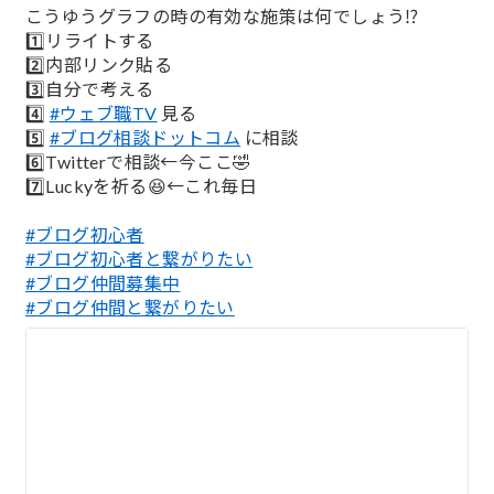
こうゆうグラフの時の有効な施策は何でしょう⁉️
1️⃣リライトする
2️⃣内部リンク貼る
3️⃣自分で考える
4️⃣
#ウェブ職TV
見る
5️⃣
#ブログ相談ドットコム
に相談
6️⃣Twitterで相談←今ここ🤣
7️⃣Luckyを祈る😆←これ毎日
#ブログ初心者
#ブログ初心者と繋がりたい
#ブログ仲間募集中
#ブログ仲間と繋がりたい