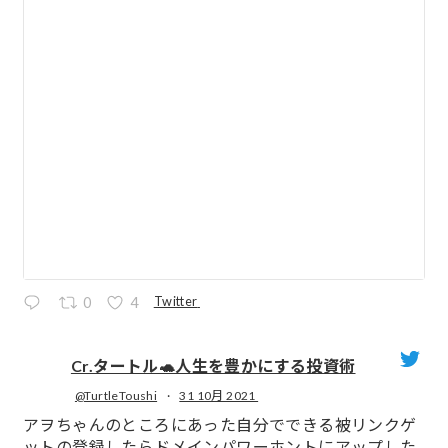
Twitter
0
4
Cr.タートル🐢人生を豊かにする投資術
@TurtleToushi
·
31 10月 2021
;
アヲちゃんのところにあった自分でできる被リンクゲ
ットの登録したらドメインパワーホントにアップした