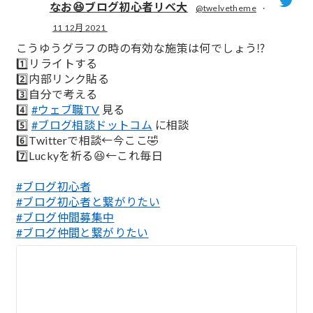
なお😆ブログ初心者リベ大
@twelvetheme
·
11 12月 2021
;
こうゆうグラフの時の有効な施策は何でしょう⁉️
1️⃣リライトする
2️⃣内部リンク貼る
3️⃣自分で考える
4️⃣
#ウェブ職TV
見る
5️⃣
#ブログ相談ドットコム
に相談
6️⃣Twitterで相談←今ここ🤣
7️⃣Luckyを祈る😆←これ毎日
#ブログ初心者
#ブログ初心者と繋がりたい
#ブログ仲間募集中
#ブログ仲間と繋がりたい