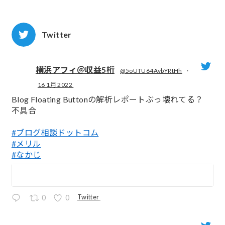
Twitter
横浜アフィ＠収益5桁
@5oUTU64AvbYRtHh
·
16 1月 2022
;
Blog Floating Buttonの解析レポートぶっ壊れてる？
不具合
#ブログ相談ドットコム
#メリル
#なかじ
Twitter
0
0