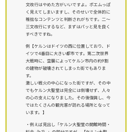
文改行はやめた方がいいですよ。ポエムっぽ
く見えてしまいますし、そのせいで全体的に
稚拙なコンテンツと判断されがちです。二～
三文改行にするなど、まずはパッと見を良く
すべきですね。
例【ケルンはドイツの西に位置しており、ド
イツで4番目に大きい都市です。第二次世界
大戦時に、空襲によってケルン市内の約9割
の建物が破壊されてしまった街でもありま
す。
激しい戦火の中心になった街ですが、その中
でもケルン大聖堂は完全には倒壊せず、人々
の心の支えになりました。その後復興し、今
ではたくさんの観光客が訪れる場所となって
います。】
・例えば見出し「ケルン大聖堂の開館時間・
料金（h3）」の部分ですが、【ケルン大聖