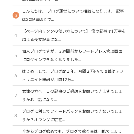
こんにちは。 ブログ運営について相談になります。 記事
3
は30記事ほどで…
【ページ内リンクの使い方について】 僕の記事は1万字を
4
越える長文記事にな…
個人ブログですが、３週間前からワードプレス管理画面
5
にログインできなくなりました…
はじめまして。ブログ歴１年。月間２万PVで収益はアフ
6
ィリエイト報酬が月間12万…
女性の方へ この記事のご感想をお願いできますでしょ
7
うかお世話になり…
ブログに対してフィードバックをお願いできないでしょ
8
うか？オランダに駐在…
今からブログ始めても、ブログで稼ぐ事は可能でしょう