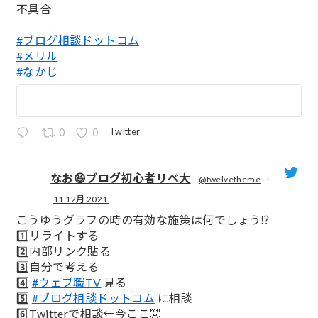
不具合
#ブログ相談ドットコム
#メリル
#なかじ
Twitter
0
0
なお😆ブログ初心者リベ大
@twelvetheme
·
11 12月 2021
;
こうゆうグラフの時の有効な施策は何でしょう⁉️
1️⃣リライトする
2️⃣内部リンク貼る
3️⃣自分で考える
4️⃣
#ウェブ職TV
見る
5️⃣
#ブログ相談ドットコム
に相談
6️⃣Twitterで相談←今ここ🤣