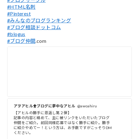
#HTML名刺
#Pinterest
#みんなのブログランキング
#ブログ相談ドットコム
#blogus
#ブログ仲間
.com
アヲアヒル🐥ブログに夢中なアヒル
@awoahiru
【アヒルの勝手に恩返し第２弾】
記事の内容と絡めて、主に被リンクをいただいたブログ
仲間をご紹介。前回同様応募ではなく勝手に紹介。勝手
に紹介やめてー！という方は、お手数ですがこっそりDM
ください。