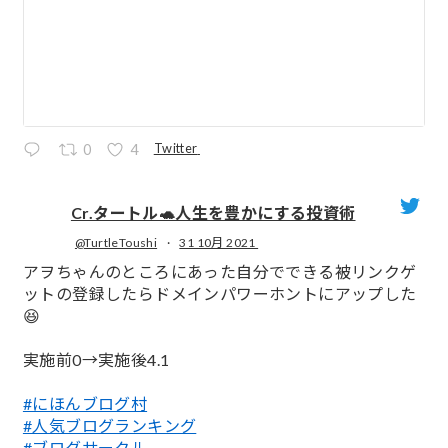
Twitter
0
4
Cr.タートル🐢人生を豊かにする投資術
@TurtleToushi
·
31 10月 2021
;
アヲちゃんのところにあった自分でできる被リンクゲ
ットの登録したらドメインパワーホントにアップした
😆
実施前0→実施後4.1
#にほんブログ村
#人気ブログランキング
#ブログサークル