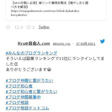
【SEO対策に必須】被リンク獲得攻略法【増やし方と調
べ方を解説】
https://sinpapakomuin.com/seo-hilink-kakutoku-
koryakuho/
Twitter
0
2
Ryu@自由人.com
@jiyujin_ryu
·
17 10月 2021
#みんなのブログランキング
;
そういえば副業ランキングで11位にランクインしてま
した👏
ありがとうございます😭
#ブログ仲間と繋がりたい
#ブログ初心者
#ブログ初心者と繋がりたい
#ブログ仲間募集中
#ブログ相談
#ブログ相談ドットコム