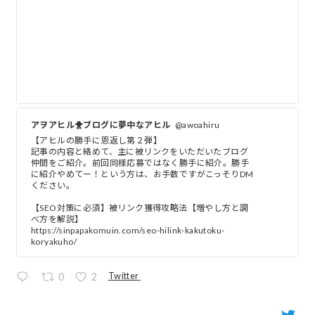
アヲアヒル🐥ブログに夢中なアヒル
@awoahiru
【アヒルの勝手に恩返し第２弾】
記事の内容と絡めて、主に被リンクをいただいたブログ
仲間をご紹介。前回同様応募ではなく勝手に紹介。勝手
に紹介やめてー！という方は、お手数ですがこっそりDM
ください。
【SEO対策に必須】被リンク獲得攻略法【増やし方と調
べ方を解説】
https://sinpapakomuin.com/seo-hilink-kakutoku-
koryakuho/
Twitter
0
2