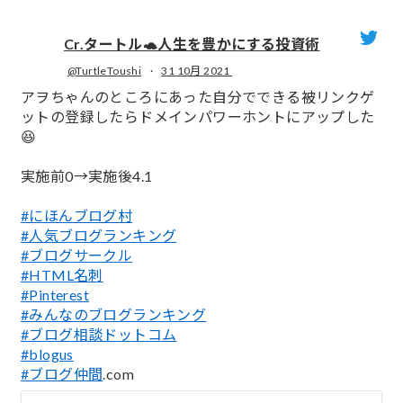
Cr.タートル🐢人生を豊かにする投資術
@TurtleToushi
·
31 10月 2021
;
アヲちゃんのところにあった自分でできる被リンクゲ
ットの登録したらドメインパワーホントにアップした
😆
実施前0→実施後4.1
#にほんブログ村
#人気ブログランキング
#ブログサークル
#HTML名刺
#Pinterest
#みんなのブログランキング
#ブログ相談ドットコム
#blogus
#ブログ仲間
.com