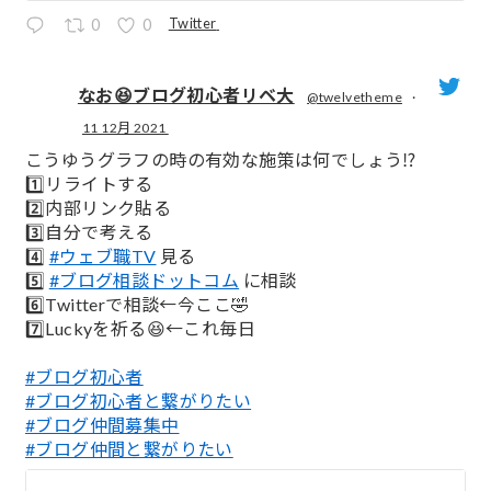
Twitter
0
0
なお😆ブログ初心者リベ大
@twelvetheme
·
11 12月 2021
;
こうゆうグラフの時の有効な施策は何でしょう⁉️
1️⃣リライトする
2️⃣内部リンク貼る
3️⃣自分で考える
4️⃣
#ウェブ職TV
見る
5️⃣
#ブログ相談ドットコム
に相談
6️⃣Twitterで相談←今ここ🤣
7️⃣Luckyを祈る😆←これ毎日
#ブログ初心者
#ブログ初心者と繋がりたい
#ブログ仲間募集中
#ブログ仲間と繋がりたい