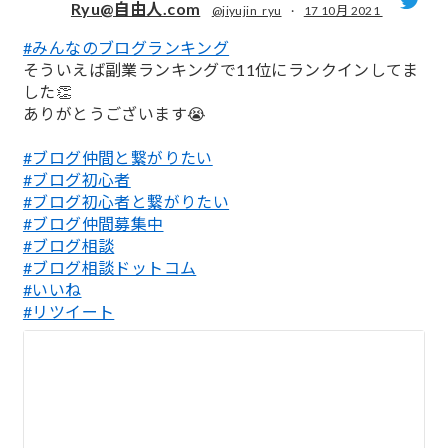
Ryu@自由人.com
@jiyujin_ryu
·
17 10月 2021
#みんなのブログランキング
;
そういえば副業ランキングで11位にランクインしてま
した👏
ありがとうございます😭
#ブログ仲間と繋がりたい
#ブログ初心者
#ブログ初心者と繋がりたい
#ブログ仲間募集中
#ブログ相談
#ブログ相談ドットコム
#いいね
#リツイート