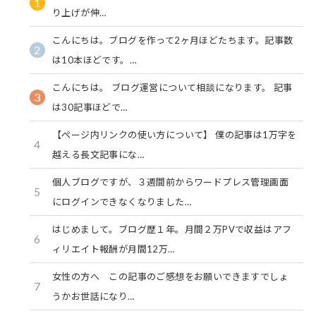
1
り上げが伸…
こんにちは。ブログを作って2ヶ月ほどたちます。記事数
2
は10本ほどです。…
こんにちは。 ブログ運営について相談になります。 記事
3
は30記事ほどで…
【ページ内リンクの使い方について】 僕の記事は1万字を
4
越える長文記事にな…
個人ブログですが、３週間前からワードプレス管理画面
5
にログインできなくなりました…
はじめまして。ブログ歴１年。月間２万PVで収益はアフ
6
ィリエイト報酬が月間12万…
女性の方へ この記事のご感想をお願いできますでしょ
7
うかお世話になり…