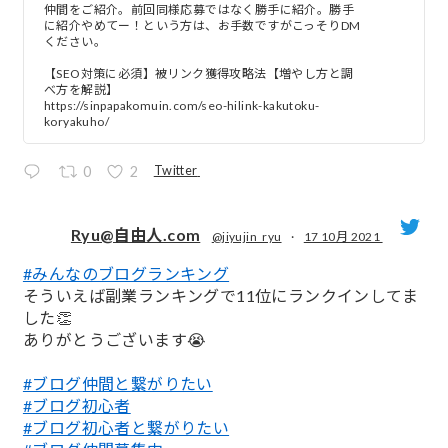
仲間をご紹介。前回同様応募ではなく勝手に紹介。勝手
に紹介やめてー！という方は、お手数ですがこっそりDM
ください。
【SEO対策に必須】被リンク獲得攻略法【増やし方と調
べ方を解説】
https://sinpapakomuin.com/seo-hilink-kakutoku-
koryakuho/
Twitter
0
2
Ryu@自由人.com
@jiyujin_ryu
·
17 10月 2021
#みんなのブログランキング
;
そういえば副業ランキングで11位にランクインしてま
した👏
ありがとうございます😭
#ブログ仲間と繋がりたい
#ブログ初心者
#ブログ初心者と繋がりたい