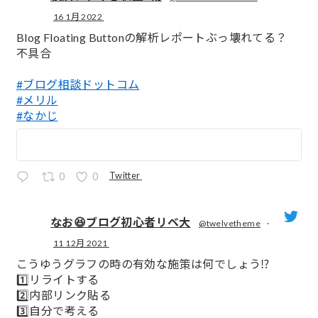
16 1月 2022
;
Blog Floating Buttonの解析レポートぶっ壊れてる？
不具合
#ブログ相談ドットコム
#メリル
#なかじ
Twitter
0
0
なお😆ブログ初心者リベ大
@twelvetheme
·
11 12月 2021
;
こうゆうグラフの時の有効な施策は何でしょう⁉️
1️⃣リライトする
2️⃣内部リンク貼る
3️⃣自分で考える