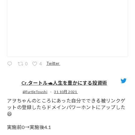
Twitter
0
4
Cr.タートル🐢人生を豊かにする投資術
@TurtleToushi
·
31 10月 2021
;
アヲちゃんのところにあった自分でできる被リンクゲ
ットの登録したらドメインパワーホントにアップした
😆
実施前0→実施後4.1