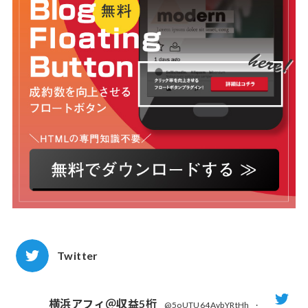
Twitter
横浜アフィ＠収益5桁
@5oUTU64AvbYRtHh
·