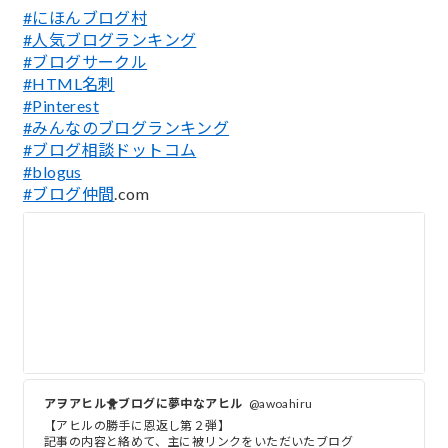
#にほんブログ村
#人気ブログランキング
#ブログサークル
#HTML名刺
#Pinterest
#みんなのブログランキング
#ブログ相談ドットコム
#blogus
#ブログ仲間
.com
アヲアヒル🐥ブログに夢中なアヒル
@awoahiru
【アヒルの勝手に恩返し第２弾】
記事の内容と絡めて、主に被リンクをいただいたブログ