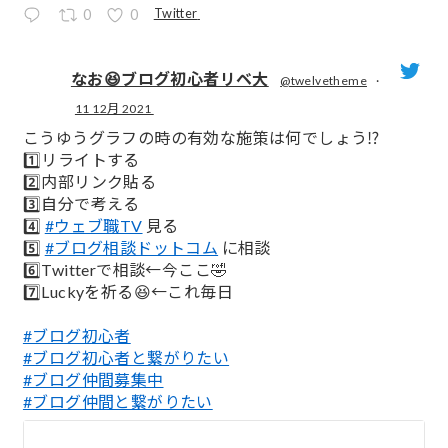
Twitter
0
0
なお😆ブログ初心者リベ大
@twelvetheme
·
11 12月 2021
;
こうゆうグラフの時の有効な施策は何でしょう⁉️
1️⃣リライトする
2️⃣内部リンク貼る
3️⃣自分で考える
4️⃣
#ウェブ職TV
見る
5️⃣
#ブログ相談ドットコム
に相談
6️⃣Twitterで相談←今ここ🤣
7️⃣Luckyを祈る😆←これ毎日
#ブログ初心者
#ブログ初心者と繋がりたい
#ブログ仲間募集中
#ブログ仲間と繋がりたい