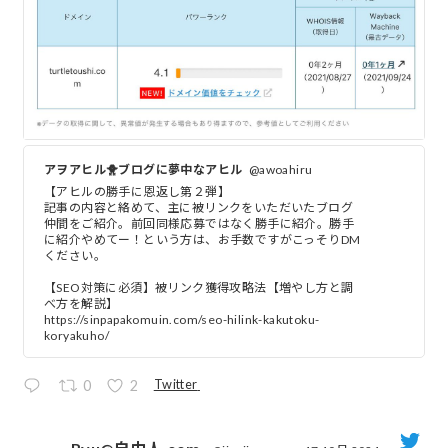
アヲアヒル🐥ブログに夢中なアヒル
@awoahiru
【アヒルの勝手に恩返し第２弾】
記事の内容と絡めて、主に被リンクをいただいたブログ
仲間をご紹介。前回同様応募ではなく勝手に紹介。勝手
に紹介やめてー！という方は、お手数ですがこっそりDM
ください。
【SEO対策に必須】被リンク獲得攻略法【増やし方と調
べ方を解説】
https://sinpapakomuin.com/seo-hilink-kakutoku-
koryakuho/
Twitter
0
2