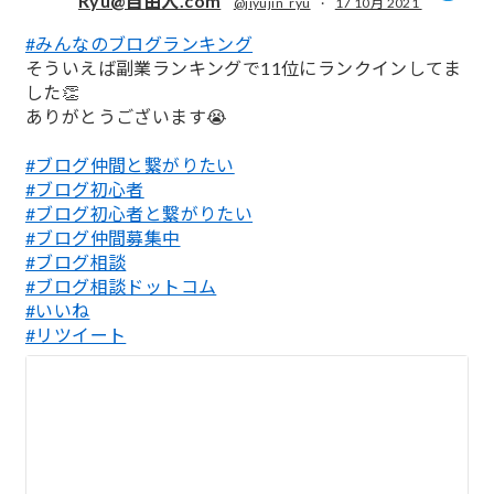
Ryu@自由人.com
@jiyujin_ryu
·
17 10月 2021
#みんなのブログランキング
;
そういえば副業ランキングで11位にランクインしてま
した👏
ありがとうございます😭
#ブログ仲間と繋がりたい
#ブログ初心者
#ブログ初心者と繋がりたい
#ブログ仲間募集中
#ブログ相談
#ブログ相談ドットコム
#いいね
#リツイート