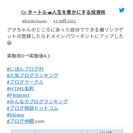
Cr.タートル🐢人生を豊かにする投資術
@TurtleToushi
·
31 10月 2021
;
アヲちゃんのところにあった自分でできる被リンクゲ
ットの登録したらドメインパワーホントにアップした
😆
実施前0→実施後4.1
#にほんブログ村
#人気ブログランキング
#ブログサークル
#HTML名刺
#Pinterest
#みんなのブログランキング
#ブログ相談ドットコム
#blogus
#ブログ仲間
.com