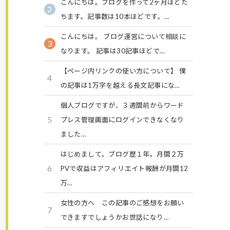
こんにちは。ブログを作って2ヶ月ほどた
2
ちます。記事数は10本ほどです。…
こんにちは。 ブログ運営について相談に
3
なります。 記事は30記事ほどで…
【ページ内リンクの使い方について】 僕
4
の記事は1万字を越える長文記事にな…
個人ブログですが、３週間前からワード
5
プレス管理画面にログインできなくなり
ました…
はじめまして。ブログ歴１年。月間２万
6
PVで収益はアフィリエイト報酬が月間12
万…
女性の方へ この記事のご感想をお願い
7
できますでしょうかお世話になり…