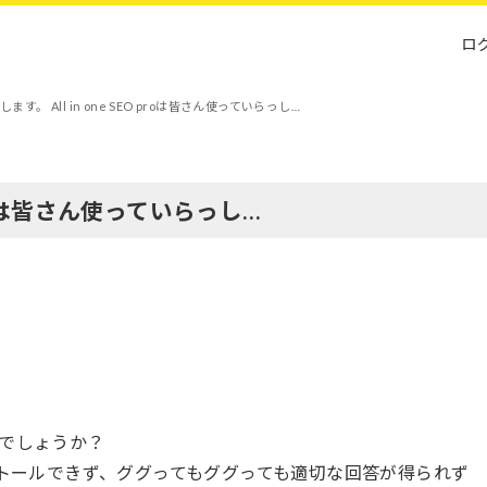
ロ
ます。 All in one SEO proは皆さん使っていらっし…
 proは皆さん使っていらっし…
ますでしょうか？
ストールできず、ググってもググっても適切な回答が得られず