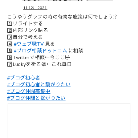
11 12月 2021
;
こうゆうグラフの時の有効な施策は何でしょう⁉️
1️⃣リライトする
2️⃣内部リンク貼る
3️⃣自分で考える
4️⃣
#ウェブ職TV
見る
5️⃣
#ブログ相談ドットコム
に相談
6️⃣Twitterで相談←今ここ🤣
7️⃣Luckyを祈る😆←これ毎日
#ブログ初心者
#ブログ初心者と繋がりたい
#ブログ仲間募集中
#ブログ仲間と繋がりたい