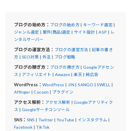
ブログの始め方：
ブログの始め方
|
キーワード選定
|
ジャンル選定
|
案件(商品)選定
|
サイト設計
|
ASP
|
レ
ンタルサーバー
ブログの運営方法：
ブログの運営方法
|
記事の書き
方
|
SEO対策
|
外注
|
ブログ戦略
ブログの稼ぎ方：
ブログの稼ぎ方
|
Googleアドセン
ス
|
アフィリエイト
|
Amazon
|
楽天
|
純広告
WordPress：
WordPress
|
JIN
|
SANGO
|
SWELL
|
Affinger
|
Cocoon
|
プラグイン
アクセス解析：
アクセス解析
|
Googleアナリティク
ス
|
Googleサーチコンソール
SNS：
SNS
|
Twitter
|
YouTube
|
インスタグラム
|
Facebook
|
TikTok