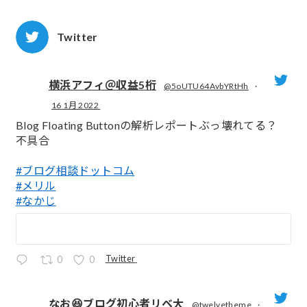
Twitter
横浜アフィ＠収益5桁
@5oUTU64AvbYRtHh
·
16 1月 2022
;
Blog Floating Buttonの解析レポートぶっ壊れてる？
不具合
#ブログ相談ドットコム
#メリル
#なかじ
Twitter
0
0
なお😆ブログ初心者リベ大
@twelvetheme
·