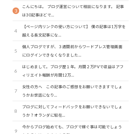
こんにちは。 ブログ運営について相談になります。 記事
3
は30記事ほどで…
【ページ内リンクの使い方について】 僕の記事は1万字を
4
越える長文記事にな…
個人ブログですが、３週間前からワードプレス管理画面
5
にログインできなくなりました…
はじめまして。ブログ歴１年。月間２万PVで収益はアフ
6
ィリエイト報酬が月間12万…
女性の方へ この記事のご感想をお願いできますでしょ
7
うかお世話になり…
ブログに対してフィードバックをお願いできないでしょ
8
うか？オランダに駐在…
今からブログ始めても、ブログで稼ぐ事は可能でしょう
9