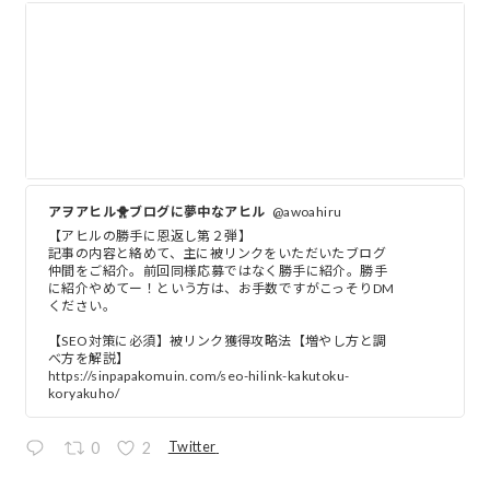
アヲアヒル🐥ブログに夢中なアヒル
@awoahiru
【アヒルの勝手に恩返し第２弾】
記事の内容と絡めて、主に被リンクをいただいたブログ
仲間をご紹介。前回同様応募ではなく勝手に紹介。勝手
に紹介やめてー！という方は、お手数ですがこっそりDM
ください。
【SEO対策に必須】被リンク獲得攻略法【増やし方と調
べ方を解説】
https://sinpapakomuin.com/seo-hilink-kakutoku-
koryakuho/
Twitter
0
2