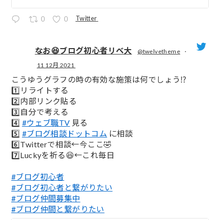
Twitter
0
0
なお😆ブログ初心者リベ大
@twelvetheme
·
11 12月 2021
;
こうゆうグラフの時の有効な施策は何でしょう⁉️
1️⃣リライトする
2️⃣内部リンク貼る
3️⃣自分で考える
4️⃣
#ウェブ職TV
見る
5️⃣
#ブログ相談ドットコム
に相談
6️⃣Twitterで相談←今ここ🤣
7️⃣Luckyを祈る😆←これ毎日
#ブログ初心者
#ブログ初心者と繋がりたい
#ブログ仲間募集中
#ブログ仲間と繋がりたい