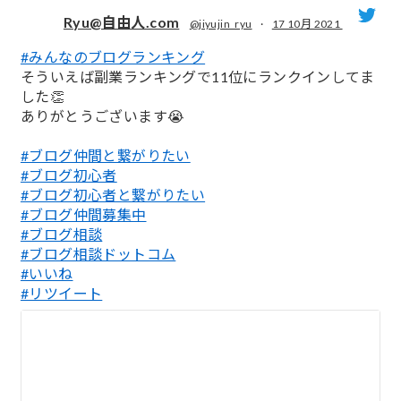
Ryu@自由人.com
@jiyujin_ryu
·
17 10月 2021
#みんなのブログランキング
;
そういえば副業ランキングで11位にランクインしてま
した👏
ありがとうございます😭
#ブログ仲間と繋がりたい
#ブログ初心者
#ブログ初心者と繋がりたい
#ブログ仲間募集中
#ブログ相談
#ブログ相談ドットコム
#いいね
#リツイート