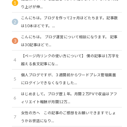
1
り上げが伸…
こんにちは。ブログを作って2ヶ月ほどたちます。記事数
2
は10本ほどです。…
こんにちは。 ブログ運営について相談になります。 記事
3
は30記事ほどで…
【ページ内リンクの使い方について】 僕の記事は1万字を
4
越える長文記事にな…
個人ブログですが、３週間前からワードプレス管理画面
5
にログインできなくなりました…
はじめまして。ブログ歴１年。月間２万PVで収益はアフ
6
ィリエイト報酬が月間12万…
女性の方へ この記事のご感想をお願いできますでしょ
7
うかお世話になり…