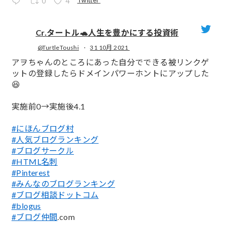
0
4
Cr.タートル🐢人生を豊かにする投資術
@TurtleToushi
·
31 10月 2021
;
アヲちゃんのところにあった自分でできる被リンクゲ
ットの登録したらドメインパワーホントにアップした
😆
実施前0→実施後4.1
#にほんブログ村
#人気ブログランキング
#ブログサークル
#HTML名刺
#Pinterest
#みんなのブログランキング
#ブログ相談ドットコム
#blogus
#ブログ仲間
.com