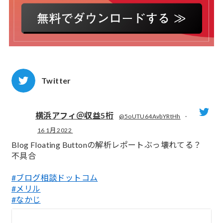
Twitter
横浜アフィ＠収益5桁
@5oUTU64AvbYRtHh
·
16 1月 2022
;
Blog Floating Buttonの解析レポートぶっ壊れてる？
不具合
#ブログ相談ドットコム
#メリル
#なかじ