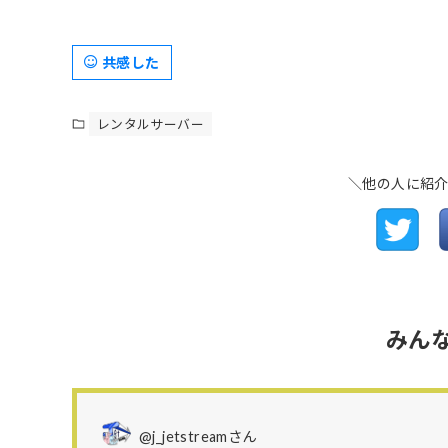
共感した
レンタルサーバー
＼他の人に紹
みん
@j_jetstreamさん