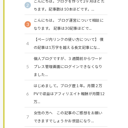
こんにちは。ブログを作って2ヶ月ほどた
2
ちます。記事数は10本ほどです。…
こんにちは。 ブログ運営について相談に
3
なります。 記事は30記事ほどで…
【ページ内リンクの使い方について】 僕
4
の記事は1万字を越える長文記事にな…
個人ブログですが、３週間前からワード
5
プレス管理画面にログインできなくなり
ました…
はじめまして。ブログ歴１年。月間２万
6
PVで収益はアフィリエイト報酬が月間12
万…
女性の方へ この記事のご感想をお願い
7
できますでしょうかお世話になり…