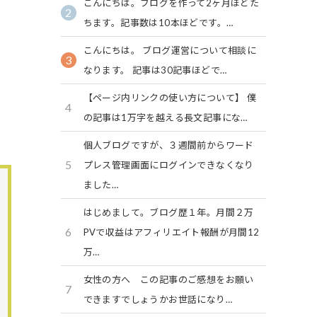
こんにちは。ブログを作って2ヶ月ほどた
2
ちます。記事数は10本ほどです。…
こんにちは。 ブログ運営について相談に
3
なります。 記事は30記事ほどで…
【ページ内リンクの使い方について】 僕
4
の記事は1万字を越える長文記事にな…
個人ブログですが、３週間前からワード
5
プレス管理画面にログインできなくなり
ました…
はじめまして。ブログ歴１年。月間２万
6
PVで収益はアフィリエイト報酬が月間12
万…
女性の方へ この記事のご感想をお願い
7
できますでしょうかお世話になり…