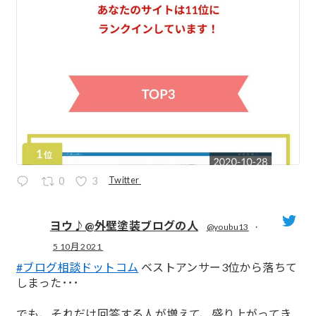
Twitter
0
3
ヨウ♪@外壁塗装ブログの人
@youbu13
·
5 10月 2021
;
#ブログ相談ドットコム
ベストアンサー3位から落ちて
しまった･･･
でも、それだけ回答する人が増えて、盛り上がってき