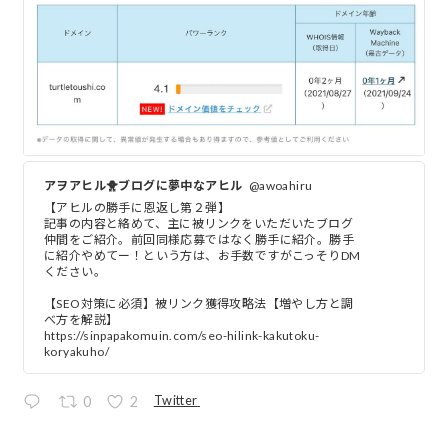
アヲアヒル🐥ブログに夢中なアヒル
@awoahiru
【アヒルの勝手に恩返し第２弾】
記事の内容と絡めて、主に被リンクをいただいたブログ
仲間をご紹介。前回同様応募ではなく勝手に紹介。勝手
に紹介やめてー！という方は、お手数ですがこっそりDM
ください。
【SEO対策に必須】被リンク獲得攻略法【増やし方と調
べ方を解説】
https://sinpapakomuin.com/seo-hilink-kakutoku-
koryakuho/
Twitter
0
2