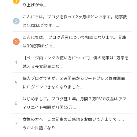
1
り上げが伸…
こんにちは。ブログを作って2ヶ月ほどたちます。記事数
2
は10本ほどです。…
こんにちは。 ブログ運営について相談になります。 記事
3
は30記事ほどで…
【ページ内リンクの使い方について】 僕の記事は1万字を
4
越える長文記事にな…
個人ブログですが、３週間前からワードプレス管理画面
5
にログインできなくなりました…
はじめまして。ブログ歴１年。月間２万PVで収益はアフ
6
ィリエイト報酬が月間12万…
女性の方へ この記事のご感想をお願いできますでしょ
7
うかお世話になり…