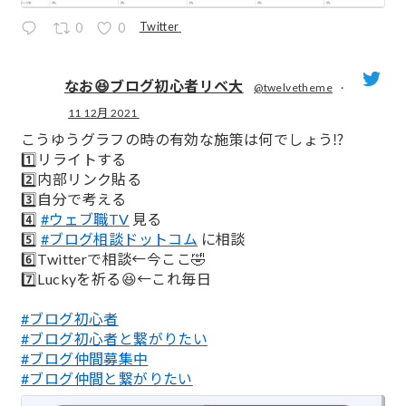
Twitter
0
0
なお😆ブログ初心者リベ大
@twelvetheme
·
11 12月 2021
;
こうゆうグラフの時の有効な施策は何でしょう⁉️
1️⃣リライトする
2️⃣内部リンク貼る
3️⃣自分で考える
4️⃣
#ウェブ職TV
見る
5️⃣
#ブログ相談ドットコム
に相談
6️⃣Twitterで相談←今ここ🤣
7️⃣Luckyを祈る😆←これ毎日
#ブログ初心者
#ブログ初心者と繋がりたい
#ブログ仲間募集中
#ブログ仲間と繋がりたい