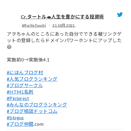
Cr.タートル🐢人生を豊かにする投資術
@TurtleToushi
·
31 10月 2021
;
アヲちゃんのところにあった自分でできる被リンクゲ
ットの登録したらドメインパワーホントにアップした
😆
実施前0→実施後4.1
#にほんブログ村
#人気ブログランキング
#ブログサークル
#HTML名刺
#Pinterest
#みんなのブログランキング
#ブログ相談ドットコム
#blogus
#ブログ仲間
.com