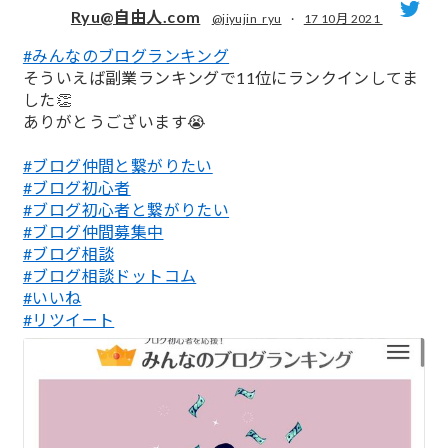
Ryu@自由人.com
@jiyujin_ryu
·
17 10月 2021
#みんなのブログランキング
;
そういえば副業ランキングで11位にランクインしてま
した👏
ありがとうございます😭
#ブログ仲間と繋がりたい
#ブログ初心者
#ブログ初心者と繋がりたい
#ブログ仲間募集中
#ブログ相談
#ブログ相談ドットコム
#いいね
#リツイート