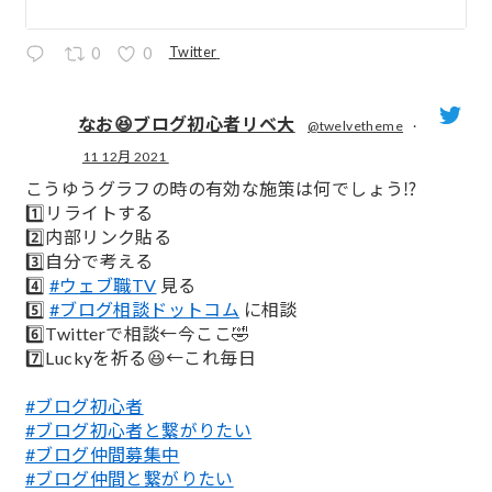
Twitter
0
0
なお😆ブログ初心者リベ大
@twelvetheme
·
11 12月 2021
;
こうゆうグラフの時の有効な施策は何でしょう⁉️
1️⃣リライトする
2️⃣内部リンク貼る
3️⃣自分で考える
4️⃣
#ウェブ職TV
見る
5️⃣
#ブログ相談ドットコム
に相談
6️⃣Twitterで相談←今ここ🤣
7️⃣Luckyを祈る😆←これ毎日
#ブログ初心者
#ブログ初心者と繋がりたい
#ブログ仲間募集中
#ブログ仲間と繋がりたい