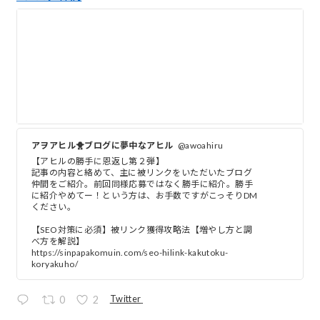
アヲアヒル🐥ブログに夢中なアヒル
@awoahiru
【アヒルの勝手に恩返し第２弾】
記事の内容と絡めて、主に被リンクをいただいたブログ
仲間をご紹介。前回同様応募ではなく勝手に紹介。勝手
に紹介やめてー！という方は、お手数ですがこっそりDM
ください。
【SEO対策に必須】被リンク獲得攻略法【増やし方と調
べ方を解説】
https://sinpapakomuin.com/seo-hilink-kakutoku-
koryakuho/
Twitter
0
2