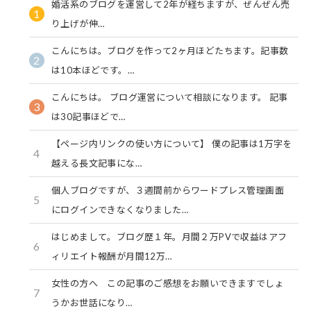
婚活系のブログを運営して2年が経ちますが、ぜんぜん売
1
り上げが伸…
こんにちは。ブログを作って2ヶ月ほどたちます。記事数
2
は10本ほどです。…
こんにちは。 ブログ運営について相談になります。 記事
3
は30記事ほどで…
【ページ内リンクの使い方について】 僕の記事は1万字を
4
越える長文記事にな…
個人ブログですが、３週間前からワードプレス管理画面
5
にログインできなくなりました…
はじめまして。ブログ歴１年。月間２万PVで収益はアフ
6
ィリエイト報酬が月間12万…
女性の方へ この記事のご感想をお願いできますでしょ
7
うかお世話になり…