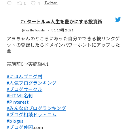
Twitter
0
4
Cr.タートル🐢人生を豊かにする投資術
@TurtleToushi
·
31 10月 2021
;
アヲちゃんのところにあった自分でできる被リンクゲ
ットの登録したらドメインパワーホントにアップした
😆
実施前0→実施後4.1
#にほんブログ村
#人気ブログランキング
#ブログサークル
#HTML名刺
#Pinterest
#みんなのブログランキング
#ブログ相談ドットコム
#blogus
#ブログ仲間
.com