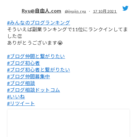
Ryu@自由人.com
@jiyujin_ryu
·
17 10月 2021
#みんなのブログランキング
;
そういえば副業ランキングで11位にランクインしてま
した👏
ありがとうございます😭
#ブログ仲間と繋がりたい
#ブログ初心者
#ブログ初心者と繋がりたい
#ブログ仲間募集中
#ブログ相談
#ブログ相談ドットコム
#いいね
#リツイート