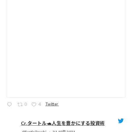
Twitter
0
4
Cr.タートル🐢人生を豊かにする投資術
@TurtleToushi
·
31 10月 2021