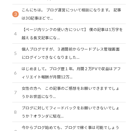
こんにちは。 ブログ運営について相談になります。 記事
3
は30記事ほどで…
【ページ内リンクの使い方について】 僕の記事は1万字を
4
越える長文記事にな…
個人ブログですが、３週間前からワードプレス管理画面
5
にログインできなくなりました…
はじめまして。ブログ歴１年。月間２万PVで収益はアフ
6
ィリエイト報酬が月間12万…
女性の方へ この記事のご感想をお願いできますでしょ
7
うかお世話になり…
ブログに対してフィードバックをお願いできないでしょ
8
うか？オランダに駐在…
今からブログ始めても、ブログで稼ぐ事は可能でしょう