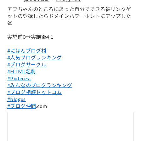
;
アヲちゃんのところにあった自分でできる被リンクゲ
ットの登録したらドメインパワーホントにアップした
😆
実施前0→実施後4.1
#にほんブログ村
#人気ブログランキング
#ブログサークル
#HTML名刺
#Pinterest
#みんなのブログランキング
#ブログ相談ドットコム
#blogus
#ブログ仲間
.com