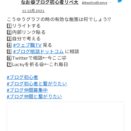
なお😆ブログ初心者リベ大
@twelvetheme
·
11 12月 2021
;
こうゆうグラフの時の有効な施策は何でしょう⁉️
1️⃣リライトする
2️⃣内部リンク貼る
3️⃣自分で考える
4️⃣
#ウェブ職TV
見る
5️⃣
#ブログ相談ドットコム
に相談
6️⃣Twitterで相談←今ここ🤣
7️⃣Luckyを祈る😆←これ毎日
#ブログ初心者
#ブログ初心者と繋がりたい
#ブログ仲間募集中
#ブログ仲間と繋がりたい