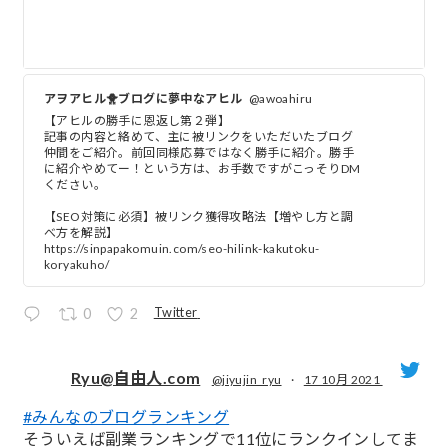
アヲアヒル🐥ブログに夢中なアヒル
@awoahiru
【アヒルの勝手に恩返し第２弾】
記事の内容と絡めて、主に被リンクをいただいたブログ
仲間をご紹介。前回同様応募ではなく勝手に紹介。勝手
に紹介やめてー！という方は、お手数ですがこっそりDM
ください。
【SEO対策に必須】被リンク獲得攻略法【増やし方と調
べ方を解説】
https://sinpapakomuin.com/seo-hilink-kakutoku-
koryakuho/
Twitter
0
2
Ryu@自由人.com
@jiyujin_ryu
·
17 10月 2021
#みんなのブログランキング
;
そういえば副業ランキングで11位にランクインしてま