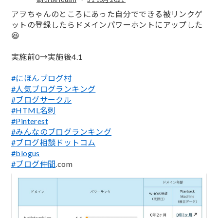
;
アヲちゃんのところにあった自分でできる被リンクゲ
ットの登録したらドメインパワーホントにアップした
😆
実施前0→実施後4.1
#にほんブログ村
#人気ブログランキング
#ブログサークル
#HTML名刺
#Pinterest
#みんなのブログランキング
#ブログ相談ドットコム
#blogus
#ブログ仲間
.com