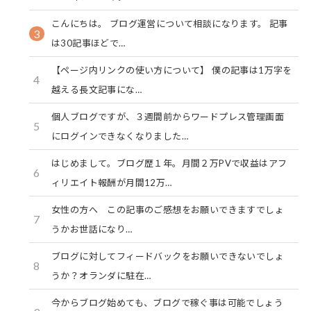
こんにちは。 ブログ運営について相談になります。 記事
3
は30記事ほどで…
【ページ内リンクの使い方について】 僕の記事は1万字を
4
越える長文記事にな…
個人ブログですが、３週間前からワードプレス管理画面
5
にログインできなくなりました…
はじめまして。ブログ歴１年。月間２万PVで収益はアフ
6
ィリエイト報酬が月間12万…
女性の方へ この記事のご感想をお願いできますでしょ
7
うかお世話になり…
ブログに対してフィードバックをお願いできないでしょ
8
うか？オランダに駐在…
今からブログ始めても、ブログで稼ぐ事は可能でしょう