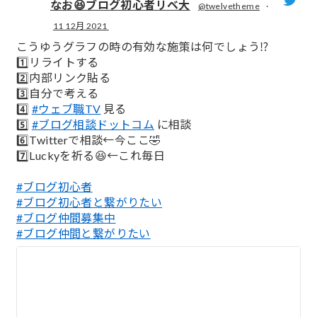
なお😆ブログ初心者リベ大
@twelvetheme
·
11 12月 2021
;
こうゆうグラフの時の有効な施策は何でしょう⁉️
1️⃣リライトする
2️⃣内部リンク貼る
3️⃣自分で考える
4️⃣
#ウェブ職TV
見る
5️⃣
#ブログ相談ドットコム
に相談
6️⃣Twitterで相談←今ここ🤣
7️⃣Luckyを祈る😆←これ毎日
#ブログ初心者
#ブログ初心者と繋がりたい
#ブログ仲間募集中
#ブログ仲間と繋がりたい