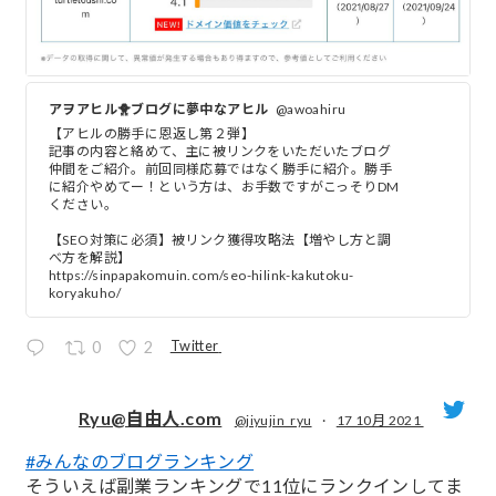
アヲアヒル🐥ブログに夢中なアヒル
@awoahiru
【アヒルの勝手に恩返し第２弾】
記事の内容と絡めて、主に被リンクをいただいたブログ
仲間をご紹介。前回同様応募ではなく勝手に紹介。勝手
に紹介やめてー！という方は、お手数ですがこっそりDM
ください。
【SEO対策に必須】被リンク獲得攻略法【増やし方と調
べ方を解説】
https://sinpapakomuin.com/seo-hilink-kakutoku-
koryakuho/
Twitter
0
2
Ryu@自由人.com
@jiyujin_ryu
·
17 10月 2021
#みんなのブログランキング
;
そういえば副業ランキングで11位にランクインしてま