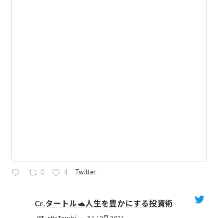
Twitter
0
4
Cr.タートル🐢人生を豊かにする投資術
@TurtleToushi
·
31 10月 2021