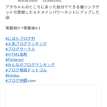
;
アヲちゃんのところにあった自分でできる被リンクゲ
ットの登録したらドメインパワーホントにアップした
😆
実施前0→実施後4.1
#にほんブログ村
#人気ブログランキング
#ブログサークル
#HTML名刺
#Pinterest
#みんなのブログランキング
#ブログ相談ドットコム
#blogus
#ブログ仲間
.com