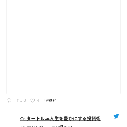
Twitter
0
4
Cr.タートル🐢人生を豊かにする投資術
@TurtleToushi
·
31 10月 2021