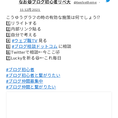
なお😆ブログ初心者リベ大
@twelvetheme
·
11 12月 2021
;
こうゆうグラフの時の有効な施策は何でしょう⁉️
1️⃣リライトする
2️⃣内部リンク貼る
3️⃣自分で考える
4️⃣
#ウェブ職TV
見る
5️⃣
#ブログ相談ドットコム
に相談
6️⃣Twitterで相談←今ここ🤣
7️⃣Luckyを祈る😆←これ毎日
#ブログ初心者
#ブログ初心者と繋がりたい
#ブログ仲間募集中
#ブログ仲間と繋がりたい