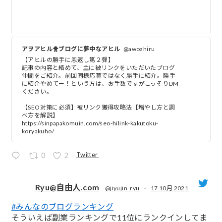
アヲアヒル🐥ブログに夢中なアヒル
@awoahiru
【アヒルの勝手に恩返し第２弾】
記事の内容と絡めて、主に被リンクをいただいたブログ
仲間をご紹介。前回同様応募ではなく勝手に紹介。勝手
に紹介やめてー！という方は、お手数ですがこっそりDM
ください。
【SEO対策に必須】被リンク獲得攻略法【増やし方と調
べ方を解説】
https://sinpapakomuin.com/seo-hilink-kakutoku-
koryakuho/
Twitter
0
2
Ryu@自由人.com
@jiyujin_ryu
·
17 10月 2021
#みんなのブログランキング
;
そういえば副業ランキングで11位にランクインしてま