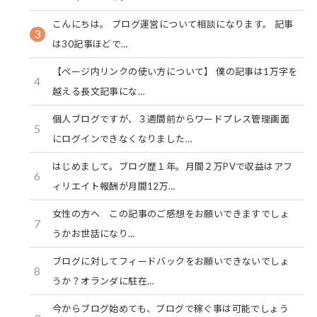
こんにちは。 ブログ運営について相談になります。 記事
3
は30記事ほどで…
【ページ内リンクの使い方について】 僕の記事は1万字を
4
越える長文記事にな…
個人ブログですが、３週間前からワードプレス管理画面
5
にログインできなくなりました…
はじめまして。ブログ歴１年。月間２万PVで収益はアフ
6
ィリエイト報酬が月間12万…
女性の方へ この記事のご感想をお願いできますでしょ
7
うかお世話になり…
ブログに対してフィードバックをお願いできないでしょ
8
うか？オランダに駐在…
今からブログ始めても、ブログで稼ぐ事は可能でしょう