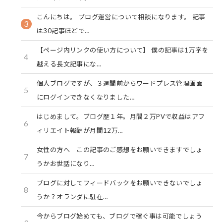
こんにちは。 ブログ運営について相談になります。 記事
3
は30記事ほどで…
【ページ内リンクの使い方について】 僕の記事は1万字を
4
越える長文記事にな…
個人ブログですが、３週間前からワードプレス管理画面
5
にログインできなくなりました…
はじめまして。ブログ歴１年。月間２万PVで収益はアフ
6
ィリエイト報酬が月間12万…
女性の方へ この記事のご感想をお願いできますでしょ
7
うかお世話になり…
ブログに対してフィードバックをお願いできないでしょ
8
うか？オランダに駐在…
今からブログ始めても、ブログで稼ぐ事は可能でしょう