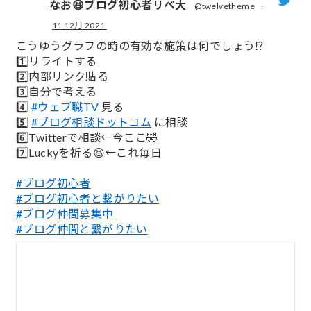
なお😆ブログ初心者リベ大
@twelvetheme
·
11 12月 2021
;
こうゆうグラフの時の有効な施策は何でしょう⁉️
1️⃣リライトする
2️⃣内部リンク貼る
3️⃣自分で考える
4️⃣
#ウェブ職TV
見る
5️⃣
#ブログ相談ドットコム
に相談
6️⃣Twitterで相談←今ここ🤣
7️⃣Luckyを祈る😆←これ毎日
#ブログ初心者
#ブログ初心者と繋がりたい
#ブログ仲間募集中
#ブログ仲間と繋がりたい