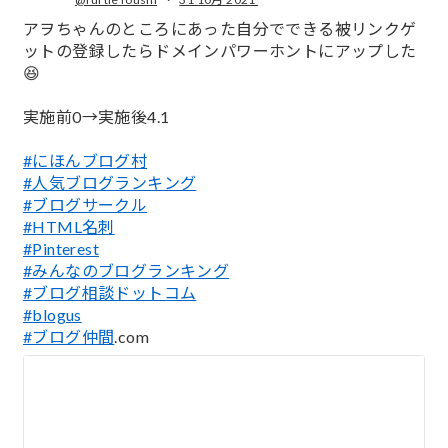
;
アヲちゃんのところにあった自分でできる被リンクゲ
ットの登録したらドメインパワーホントにアップした
😆
実施前0→実施後4.1
#にほんブログ村
#人気ブログランキング
#ブログサークル
#HTML名刺
#Pinterest
#みんなのブログランキング
#ブログ相談ドットコム
#blogus
#ブログ仲間
.com