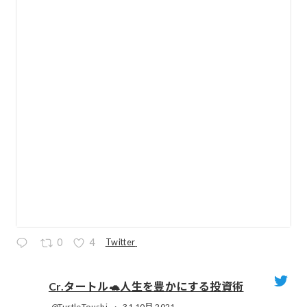
Twitter
0
4
Cr.タートル🐢人生を豊かにする投資術
@TurtleToushi
·
31 10月 2021