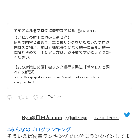
アヲアヒル🐥ブログに夢中なアヒル
@awoahiru
【アヒルの勝手に恩返し第２弾】
記事の内容と絡めて、主に被リンクをいただいたブログ
仲間をご紹介。前回同様応募ではなく勝手に紹介。勝手
に紹介やめてー！という方は、お手数ですがこっそりDM
ください。
【SEO対策に必須】被リンク獲得攻略法【増やし方と調
べ方を解説】
https://sinpapakomuin.com/seo-hilink-kakutoku-
koryakuho/
Twitter
0
2
Ryu@自由人.com
@jiyujin_ryu
·
17 10月 2021
#みんなのブログランキング
;
そういえば副業ランキングで11位にランクインしてま