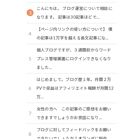
こんにちは。 ブログ運営について相談に
3
なります。 記事は30記事ほどで…
【ページ内リンクの使い方について】 僕
4
の記事は1万字を越える長文記事にな…
個人ブログですが、３週間前からワード
5
プレス管理画面にログインできなくなり
ました…
はじめまして。ブログ歴１年。月間２万
6
PVで収益はアフィリエイト報酬が月間12
万…
女性の方へ この記事のご感想をお願い
7
できますでしょうかお世話になり…
ブログに対してフィードバックをお願い
8
できないでしょうか？オランダに駐在…