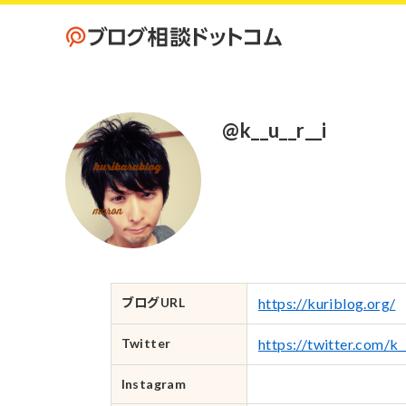
@k__u__r__i
ブログURL
https://kuriblog.org/
Twitter
https://twitter.com/
Instagram