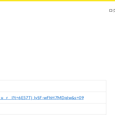
ロ
k__u__r__i?t=6E57Tj_IySF-wFhH7MDqIw&s=09