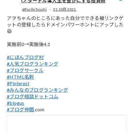
Cr.タートル🐢人生を豊かにする投資術
@TurtleToushi
·
31 10月 2021
;
アヲちゃんのところにあった自分でできる被リンクゲ
ットの登録したらドメインパワーホントにアップした
😆
実施前0→実施後4.1
#にほんブログ村
#人気ブログランキング
#ブログサークル
#HTML名刺
#Pinterest
#みんなのブログランキング
#ブログ相談ドットコム
#blogus
#ブログ仲間
.com