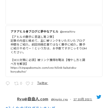
アヲアヒル🐥ブログに夢中なアヒル
@awoahiru
【アヒルの勝手に恩返し第２弾】
記事の内容と絡めて、主に被リンクをいただいたブログ
仲間をご紹介。前回同様応募ではなく勝手に紹介。勝手
に紹介やめてー！という方は、お手数ですがこっそりDM
ください。
【SEO対策に必須】被リンク獲得攻略法【増やし方と調
べ方を解説】
https://sinpapakomuin.com/seo-hilink-kakutoku-
koryakuho/
Twitter
0
2
Ryu@自由人.com
@jiyujin_ryu
·
17 10月 2021