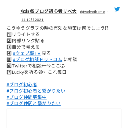
なお😆ブログ初心者リベ大
@twelvetheme
·
11 12月 2021
;
こうゆうグラフの時の有効な施策は何でしょう⁉️
1️⃣リライトする
2️⃣内部リンク貼る
3️⃣自分で考える
4️⃣
#ウェブ職TV
見る
5️⃣
#ブログ相談ドットコム
に相談
6️⃣Twitterで相談←今ここ🤣
7️⃣Luckyを祈る😆←これ毎日
#ブログ初心者
#ブログ初心者と繋がりたい
#ブログ仲間募集中
#ブログ仲間と繋がりたい