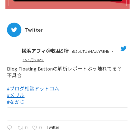
Twitter
横浜アフィ＠収益5桁
@5oUTU64AvbYRtHh
·
16 1月 2022
;
Blog Floating Buttonの解析レポートぶっ壊れてる？
不具合
#ブログ相談ドットコム
#メリル
#なかじ
Twitter
0
0