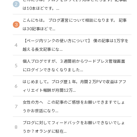
2
は10本ほどです。…
こんにちは。 ブログ運営について相談になります。 記事
3
は30記事ほどで…
【ページ内リンクの使い方について】 僕の記事は1万字を
4
越える長文記事にな…
個人ブログですが、３週間前からワードプレス管理画面
5
にログインできなくなりました…
はじめまして。ブログ歴１年。月間２万PVで収益はアフ
6
ィリエイト報酬が月間12万…
女性の方へ この記事のご感想をお願いできますでしょ
7
うかお世話になり…
ブログに対してフィードバックをお願いできないでしょ
8
うか？オランダに駐在…