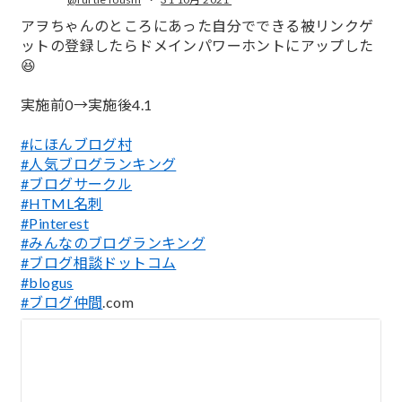
;
アヲちゃんのところにあった自分でできる被リンクゲ
ットの登録したらドメインパワーホントにアップした
😆
実施前0→実施後4.1
#にほんブログ村
#人気ブログランキング
#ブログサークル
#HTML名刺
#Pinterest
#みんなのブログランキング
#ブログ相談ドットコム
#blogus
#ブログ仲間
.com