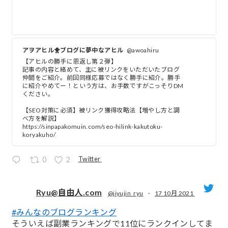
アヲアヒル🐥ブログに夢中なアヒル
@awoahiru
【アヒルの勝手に恩返し第２弾】
記事の内容と絡めて、主に被リンクをいただいたブログ
仲間をご紹介。前回同様応募ではなく勝手に紹介。勝手
に紹介やめてー！という方は、お手数ですがこっそりDM
ください。
【SEO対策に必須】被リンク獲得攻略法【増やし方と調
べ方を解説】
https://sinpapakomuin.com/seo-hilink-kakutoku-
koryakuho/
Twitter
0
2
Ryu@自由人.com
@jiyujin_ryu
·
17 10月 2021
#みんなのブログランキング
;
そういえば副業ランキングで11位にランクインしてま