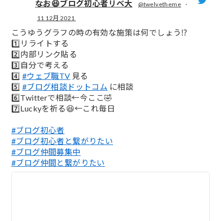
なお😆ブログ初心者リベ大
@twelvetheme
·
11 12月 2021
;
こうゆうグラフの時の有効な施策は何でしょう⁉️
1️⃣リライトする
2️⃣内部リンク貼る
3️⃣自分で考える
4️⃣
#ウェブ職TV
見る
5️⃣
#ブログ相談ドットコム
に相談
6️⃣Twitterで相談←今ここ🤣
7️⃣Luckyを祈る😆←これ毎日
#ブログ初心者
#ブログ初心者と繋がりたい
#ブログ仲間募集中
#ブログ仲間と繋がりたい