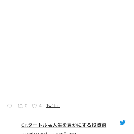
Twitter
0
4
Cr.タートル🐢人生を豊かにする投資術
@TurtleToushi
·
31 10月 2021