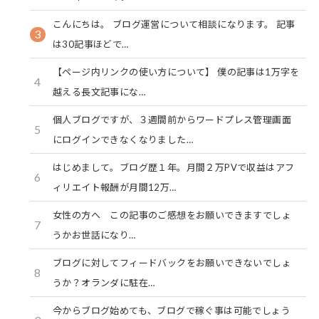
こんにちは。 ブログ運営について相談になります。 記事
3
は30記事ほどで…
【ページ内リンクの使い方について】 僕の記事は1万字を
4
越える長文記事にな…
個人ブログですが、３週間前からワードプレス管理画面
5
にログインできなくなりました…
はじめまして。ブログ歴１年。月間２万PVで収益はアフ
6
ィリエイト報酬が月間12万…
女性の方へ この記事のご感想をお願いできますでしょ
7
うかお世話になり…
ブログに対してフィードバックをお願いできないでしょ
8
うか？オランダに駐在…
今からブログ始めても、ブログで稼ぐ事は可能でしょう