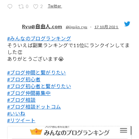
Twitter
0
2
Ryu@自由人.com
@jiyujin_ryu
·
17 10月 2021
#みんなのブログランキング
;
そういえば副業ランキングで11位にランクインしてま
した👏
ありがとうございます😭
#ブログ仲間と繋がりたい
#ブログ初心者
#ブログ初心者と繋がりたい
#ブログ仲間募集中
#ブログ相談
#ブログ相談ドットコム
#いいね
#リツイート