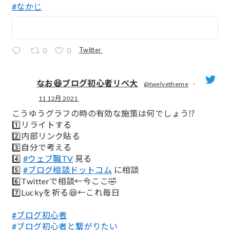
#なかじ
Twitter
0
0
なお😆ブログ初心者リベ大
@twelvetheme
·
11 12月 2021
;
こうゆうグラフの時の有効な施策は何でしょう⁉️
1️⃣リライトする
2️⃣内部リンク貼る
3️⃣自分で考える
4️⃣
#ウェブ職TV
見る
5️⃣
#ブログ相談ドットコム
に相談
6️⃣Twitterで相談←今ここ🤣
7️⃣Luckyを祈る😆←これ毎日
#ブログ初心者
#ブログ初心者と繋がりたい