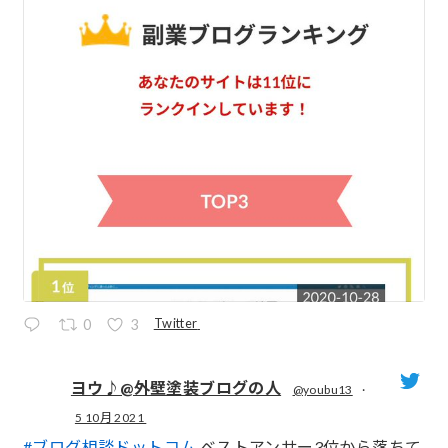
Twitter
0
3
ヨウ♪@外壁塗装ブログの人
@youbu13
·
5 10月 2021
;
#ブログ相談ドットコム
ベストアンサー3位から落ちて