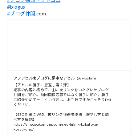
#blogus
#ブログ仲間
.com
アヲアヒル🐥ブログに夢中なアヒル
@awoahiru
【アヒルの勝手に恩返し第２弾】
記事の内容と絡めて、主に被リンクをいただいたブログ
仲間をご紹介。前回同様応募ではなく勝手に紹介。勝手
に紹介やめてー！という方は、お手数ですがこっそりDM
ください。
【SEO対策に必須】被リンク獲得攻略法【増やし方と調
べ方を解説】
https://sinpapakomuin.com/seo-hilink-kakutoku-
koryakuho/