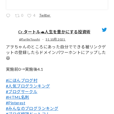
Twitter
0
4
Cr.タートル🐢人生を豊かにする投資術
@TurtleToushi
·
31 10月 2021
;
アヲちゃんのところにあった自分でできる被リンクゲ
ットの登録したらドメインパワーホントにアップした
😆
実施前0→実施後4.1
#にほんブログ村
#人気ブログランキング
#ブログサークル
#HTML名刺
#Pinterest
#みんなのブログランキング
#ブログ相談ドットコム