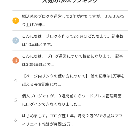
人気のQ&Aランキング
婚活系のブログを運営して2年が経ちますが、ぜんぜん売
1
り上げが伸…
こんにちは。ブログを作って2ヶ月ほどたちます。記事数
2
は10本ほどです。…
こんにちは。 ブログ運営について相談になります。 記事
3
は30記事ほどで…
【ページ内リンクの使い方について】 僕の記事は1万字を
4
越える長文記事にな…
個人ブログですが、３週間前からワードプレス管理画面
5
にログインできなくなりました…
はじめまして。ブログ歴１年。月間２万PVで収益はアフ
6
ィリエイト報酬が月間12万…