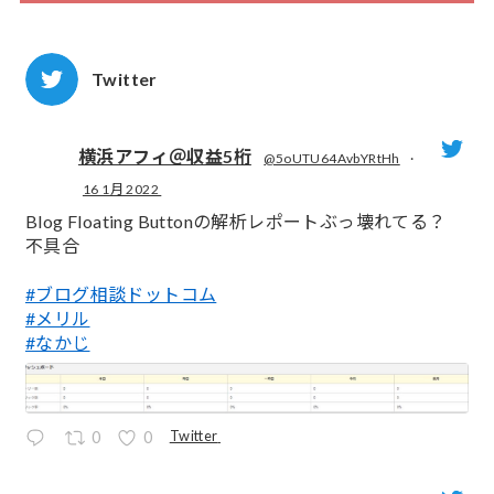
Twitter
横浜アフィ＠収益5桁
@5oUTU64AvbYRtHh
·
16 1月 2022
;
Blog Floating Buttonの解析レポートぶっ壊れてる？
不具合
#ブログ相談ドットコム
#メリル
#なかじ
Twitter
0
0