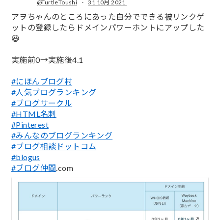
@TurtleToushi
·
31 10月 2021
;
アヲちゃんのところにあった自分でできる被リンクゲ
ットの登録したらドメインパワーホントにアップした
😆
実施前0→実施後4.1
#にほんブログ村
#人気ブログランキング
#ブログサークル
#HTML名刺
#Pinterest
#みんなのブログランキング
#ブログ相談ドットコム
#blogus
#ブログ仲間
.com