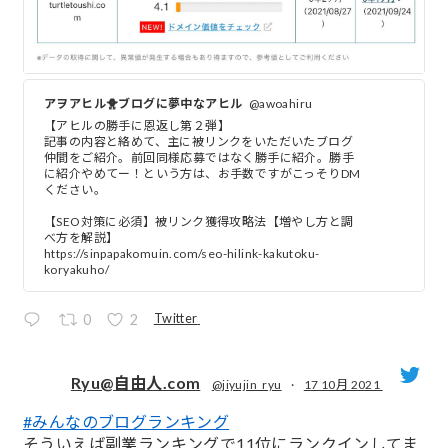
アヲアヒル🐥ブログに夢中なアヒル
@awoahiru
【アヒルの勝手に恩返し第２弾】
記事の内容と絡めて、主に被リンクをいただいたブログ
仲間をご紹介。前回同様応募ではなく勝手に紹介。勝手
に紹介やめてー！という方は、お手数ですがこっそりDM
ください。
【SEO対策に必須】被リンク獲得攻略法【増やし方と調
べ方を解説】
https://sinpapakomuin.com/seo-hilink-kakutoku-
koryakuho/
Twitter
0
2
Ryu@自由人.com
@jiyujin_ryu
·
17 10月 2021
#みんなのブログランキング
;
そういえば副業ランキングで11位にランクインしてま