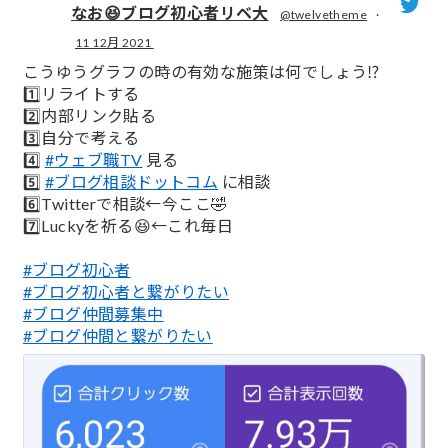
なお😆ブログ初心者リベ大
@twelvetheme
·
11 12月 2021
;
こうゆうグラフの時の有効な施策は何でしょう⁉️
1️⃣リライトする
2️⃣内部リンク貼る
3️⃣自分で考える
4️⃣
#ウェブ職TV
見る
5️⃣
#ブログ相談ドットコム
に相談
6️⃣Twitterで相談←今ここ🤣
7️⃣Luckyを祈る😆←これ毎日
#ブログ初心者
#ブログ初心者と繋がりたい
#ブログ仲間募集中
#ブログ仲間と繋がりたい