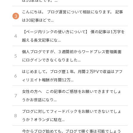
は10本ほどです。…
こんにちは。 ブログ運営について相談になります。 記事
3
は30記事ほどで…
【ページ内リンクの使い方について】 僕の記事は1万字を
4
越える長文記事にな…
個人ブログですが、３週間前からワードプレス管理画面
5
にログインできなくなりました…
はじめまして。ブログ歴１年。月間２万PVで収益はアフ
6
ィリエイト報酬が月間12万…
女性の方へ この記事のご感想をお願いできますでしょ
7
うかお世話になり…
ブログに対してフィードバックをお願いできないでしょ
8
うか？オランダに駐在…
今からブログ始めても、ブログで稼ぐ事は可能でしょう