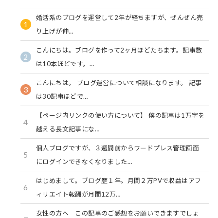
婚活系のブログを運営して2年が経ちますが、ぜんぜん売
1
り上げが伸…
こんにちは。ブログを作って2ヶ月ほどたちます。記事数
2
は10本ほどです。…
こんにちは。 ブログ運営について相談になります。 記事
3
は30記事ほどで…
【ページ内リンクの使い方について】 僕の記事は1万字を
4
越える長文記事にな…
個人ブログですが、３週間前からワードプレス管理画面
5
にログインできなくなりました…
はじめまして。ブログ歴１年。月間２万PVで収益はアフ
6
ィリエイト報酬が月間12万…
女性の方へ この記事のご感想をお願いできますでしょ