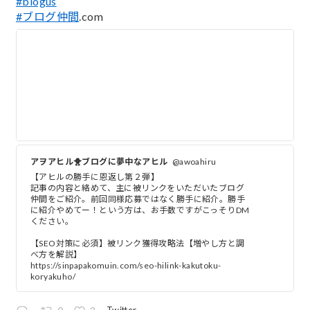
#blogus
#ブログ仲間
.com
アヲアヒル🐥ブログに夢中なアヒル
@awoahiru
【アヒルの勝手に恩返し第２弾】
記事の内容と絡めて、主に被リンクをいただいたブログ
仲間をご紹介。前回同様応募ではなく勝手に紹介。勝手
に紹介やめてー！という方は、お手数ですがこっそりDM
ください。
【SEO対策に必須】被リンク獲得攻略法【増やし方と調
べ方を解説】
https://sinpapakomuin.com/seo-hilink-kakutoku-
koryakuho/
Twitter