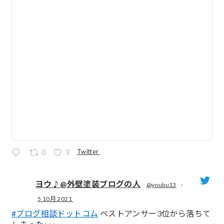
Twitter
0
3
ヨウ♪@外壁塗装ブログの人
@youbu13
·
5 10月 2021
;
#ブログ相談ドットコム
ベストアンサー3位から落ちて