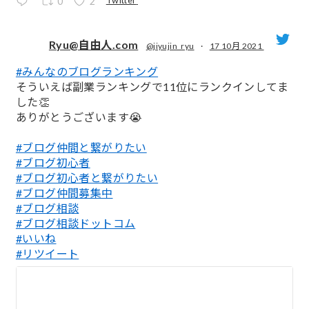
0
2
Ryu@自由人.com
@jiyujin_ryu
·
17 10月 2021
#みんなのブログランキング
;
そういえば副業ランキングで11位にランクインしてま
した👏
ありがとうございます😭
#ブログ仲間と繋がりたい
#ブログ初心者
#ブログ初心者と繋がりたい
#ブログ仲間募集中
#ブログ相談
#ブログ相談ドットコム
#いいね
#リツイート