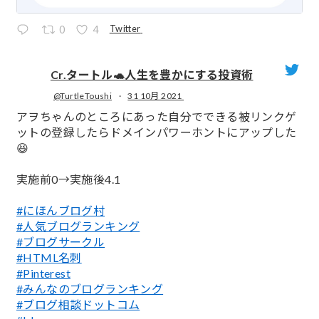
Twitter
0
4
Cr.タートル🐢人生を豊かにする投資術
@TurtleToushi
·
31 10月 2021
;
アヲちゃんのところにあった自分でできる被リンクゲ
ットの登録したらドメインパワーホントにアップした
😆
実施前0→実施後4.1
#にほんブログ村
#人気ブログランキング
#ブログサークル
#HTML名刺
#Pinterest
#みんなのブログランキング
#ブログ相談ドットコム