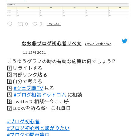
Twitter
0
0
なお😆ブログ初心者リベ大
@twelvetheme
·
11 12月 2021
;
こうゆうグラフの時の有効な施策は何でしょう⁉️
1️⃣リライトする
2️⃣内部リンク貼る
3️⃣自分で考える
4️⃣
#ウェブ職TV
見る
5️⃣
#ブログ相談ドットコム
に相談
6️⃣Twitterで相談←今ここ🤣
7️⃣Luckyを祈る😆←これ毎日
#ブログ初心者
#ブログ初心者と繋がりたい
#ブログ仲間募集中