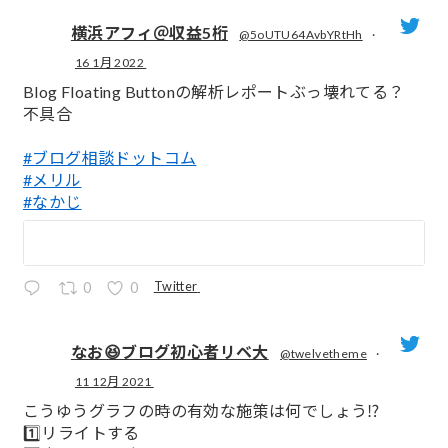
横浜アフィ＠収益5桁
@5oUTU64AvbYRtHh
·
16 1月 2022
;
Blog Floating Buttonの解析レポートぶっ壊れてる？
不具合
#ブログ相談ドットコム
#メリル
#なかじ
Twitter
0
0
なお😆ブログ初心者リベ大
@twelvetheme
·
11 12月 2021
;
こうゆうグラフの時の有効な施策は何でしょう⁉️
1️⃣リライトする