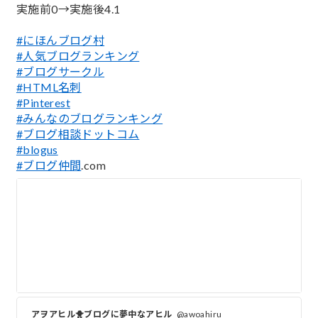
実施前0→実施後4.1
#にほんブログ村
#人気ブログランキング
#ブログサークル
#HTML名刺
#Pinterest
#みんなのブログランキング
#ブログ相談ドットコム
#blogus
#ブログ仲間
.com
アヲアヒル🐥ブログに夢中なアヒル
@awoahiru