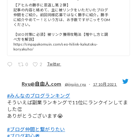
【アヒルの勝手に恩返し第２弾】
記事の内容と絡めて、主に被リンクをいただいたブログ
仲間をご紹介。前回同様応募ではなく勝手に紹介。勝手
に紹介やめてー！という方は、お手数ですがこっそりDM
ください。
【SEO対策に必須】被リンク獲得攻略法【増やし方と調
べ方を解説】
https://sinpapakomuin.com/seo-hilink-kakutoku-
koryakuho/
Twitter
0
2
Ryu@自由人.com
@jiyujin_ryu
·
17 10月 2021
#みんなのブログランキング
;
そういえば副業ランキングで11位にランクインしてま
した👏
ありがとうございます😭
#ブログ仲間と繋がりたい
#ブログ初心者