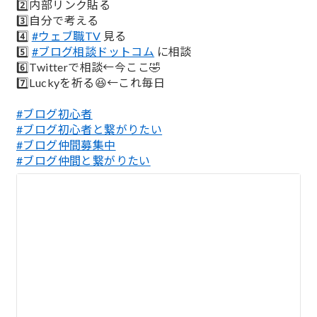
2️⃣内部リンク貼る
3️⃣自分で考える
4️⃣
#ウェブ職TV
見る
5️⃣
#ブログ相談ドットコム
に相談
6️⃣Twitterで相談←今ここ🤣
7️⃣Luckyを祈る😆←これ毎日
#ブログ初心者
#ブログ初心者と繋がりたい
#ブログ仲間募集中
#ブログ仲間と繋がりたい