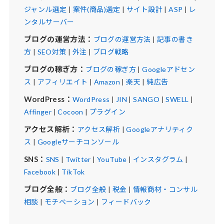
ジャンル選定
|
案件(商品)選定
|
サイト設計
|
ASP
|
レ
ンタルサーバー
ブログの運営方法：
ブログの運営方法
|
記事の書き
方
|
SEO対策
|
外注
|
ブログ戦略
ブログの稼ぎ方：
ブログの稼ぎ方
|
Googleアドセン
ス
|
アフィリエイト
|
Amazon
|
楽天
|
純広告
WordPress：
WordPress
|
JIN
|
SANGO
|
SWELL
|
Affinger
|
Cocoon
|
プラグイン
アクセス解析：
アクセス解析
|
Googleアナリティク
ス
|
Googleサーチコンソール
SNS：
SNS
|
Twitter
|
YouTube
|
インスタグラム
|
Facebook
|
TikTok
ブログ全般：
ブログ全般
|
税金
|
情報商材・コンサル
相談
|
モチベーション
|
フィードバック