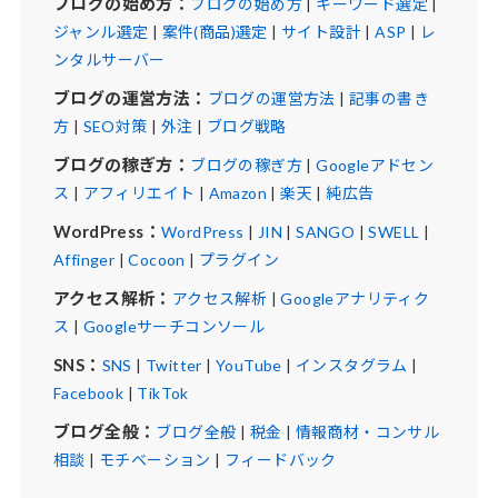
ブログの始め方：
ブログの始め方
|
キーワード選定
|
ジャンル選定
|
案件(商品)選定
|
サイト設計
|
ASP
|
レ
ンタルサーバー
ブログの運営方法：
ブログの運営方法
|
記事の書き
方
|
SEO対策
|
外注
|
ブログ戦略
ブログの稼ぎ方：
ブログの稼ぎ方
|
Googleアドセン
ス
|
アフィリエイト
|
Amazon
|
楽天
|
純広告
WordPress：
WordPress
|
JIN
|
SANGO
|
SWELL
|
Affinger
|
Cocoon
|
プラグイン
アクセス解析：
アクセス解析
|
Googleアナリティク
ス
|
Googleサーチコンソール
SNS：
SNS
|
Twitter
|
YouTube
|
インスタグラム
|
Facebook
|
TikTok
ブログ全般：
ブログ全般
|
税金
|
情報商材・コンサル
相談
|
モチベーション
|
フィードバック