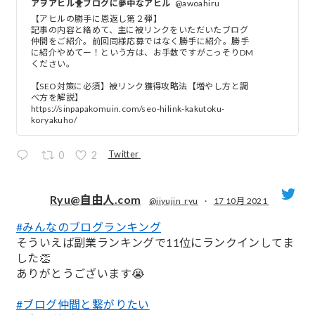
アヲアヒル🐥ブログに夢中なアヒル
@awoahiru
【アヒルの勝手に恩返し第２弾】
記事の内容と絡めて、主に被リンクをいただいたブログ
仲間をご紹介。前回同様応募ではなく勝手に紹介。勝手
に紹介やめてー！という方は、お手数ですがこっそりDM
ください。
【SEO対策に必須】被リンク獲得攻略法【増やし方と調
べ方を解説】
https://sinpapakomuin.com/seo-hilink-kakutoku-
koryakuho/
Twitter
0
2
Ryu@自由人.com
@jiyujin_ryu
·
17 10月 2021
#みんなのブログランキング
;
そういえば副業ランキングで11位にランクインしてま
した👏
ありがとうございます😭
#ブログ仲間と繋がりたい