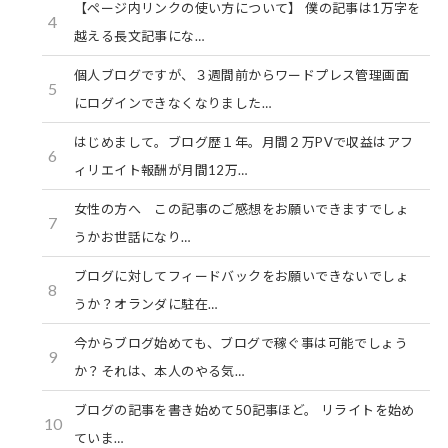
【ページ内リンクの使い方について】 僕の記事は1万字を
4
越える長文記事にな…
個人ブログですが、３週間前からワードプレス管理画面
5
にログインできなくなりました…
はじめまして。ブログ歴１年。月間２万PVで収益はアフ
6
ィリエイト報酬が月間12万…
女性の方へ この記事のご感想をお願いできますでしょ
7
うかお世話になり…
ブログに対してフィードバックをお願いできないでしょ
8
うか？オランダに駐在…
今からブログ始めても、ブログで稼ぐ事は可能でしょう
9
か？それは、本人のやる気…
ブログの記事を書き始めて50記事ほど。 リライトを始め
10
ていま…