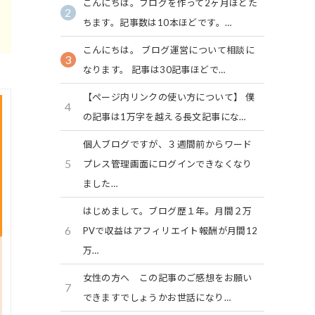
こんにちは。ブログを作って2ヶ月ほどた
2
ちます。記事数は10本ほどです。…
こんにちは。 ブログ運営について相談に
3
なります。 記事は30記事ほどで…
【ページ内リンクの使い方について】 僕
4
の記事は1万字を越える長文記事にな…
個人ブログですが、３週間前からワード
5
プレス管理画面にログインできなくなり
ました…
はじめまして。ブログ歴１年。月間２万
6
PVで収益はアフィリエイト報酬が月間12
万…
女性の方へ この記事のご感想をお願い
7
できますでしょうかお世話になり…