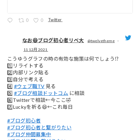
Twitter
0
0
なお😆ブログ初心者リベ大
@twelvetheme
·
11 12月 2021
;
こうゆうグラフの時の有効な施策は何でしょう⁉️
1️⃣リライトする
2️⃣内部リンク貼る
3️⃣自分で考える
4️⃣
#ウェブ職TV
見る
5️⃣
#ブログ相談ドットコム
に相談
6️⃣Twitterで相談←今ここ🤣
7️⃣Luckyを祈る😆←これ毎日
#ブログ初心者
#ブログ初心者と繋がりたい
#ブログ仲間募集中