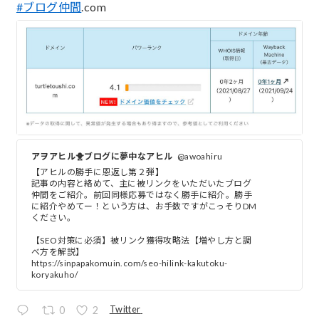
#ブログ仲間
.com
アヲアヒル🐥ブログに夢中なアヒル
@awoahiru
【アヒルの勝手に恩返し第２弾】
記事の内容と絡めて、主に被リンクをいただいたブログ
仲間をご紹介。前回同様応募ではなく勝手に紹介。勝手
に紹介やめてー！という方は、お手数ですがこっそりDM
ください。
【SEO対策に必須】被リンク獲得攻略法【増やし方と調
べ方を解説】
https://sinpapakomuin.com/seo-hilink-kakutoku-
koryakuho/
Twitter
0
2