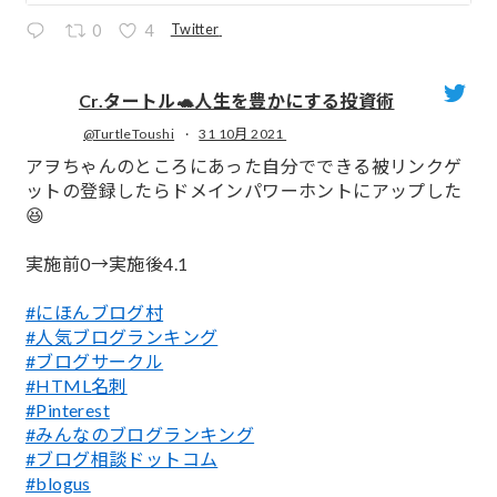
Twitter
0
4
Cr.タートル🐢人生を豊かにする投資術
@TurtleToushi
·
31 10月 2021
;
アヲちゃんのところにあった自分でできる被リンクゲ
ットの登録したらドメインパワーホントにアップした
😆
実施前0→実施後4.1
#にほんブログ村
#人気ブログランキング
#ブログサークル
#HTML名刺
#Pinterest
#みんなのブログランキング
#ブログ相談ドットコム
#blogus