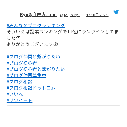
Ryu@自由人.com
@jiyujin_ryu
·
17 10月 2021
#みんなのブログランキング
;
そういえば副業ランキングで11位にランクインしてま
した👏
ありがとうございます😭
#ブログ仲間と繋がりたい
#ブログ初心者
#ブログ初心者と繋がりたい
#ブログ仲間募集中
#ブログ相談
#ブログ相談ドットコム
#いいね
#リツイート