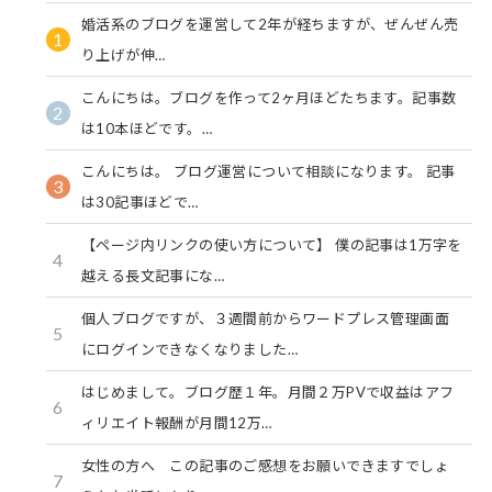
婚活系のブログを運営して2年が経ちますが、ぜんぜん売
1
り上げが伸…
こんにちは。ブログを作って2ヶ月ほどたちます。記事数
2
は10本ほどです。…
こんにちは。 ブログ運営について相談になります。 記事
3
は30記事ほどで…
【ページ内リンクの使い方について】 僕の記事は1万字を
4
越える長文記事にな…
個人ブログですが、３週間前からワードプレス管理画面
5
にログインできなくなりました…
はじめまして。ブログ歴１年。月間２万PVで収益はアフ
6
ィリエイト報酬が月間12万…
女性の方へ この記事のご感想をお願いできますでしょ
7