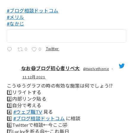
#ブログ相談ドットコム
#メリル
#なかじ
Twitter
0
0
なお😆ブログ初心者リベ大
@twelvetheme
·
11 12月 2021
;
こうゆうグラフの時の有効な施策は何でしょう⁉️
1️⃣リライトする
2️⃣内部リンク貼る
3️⃣自分で考える
4️⃣
#ウェブ職TV
見る
5️⃣
#ブログ相談ドットコム
に相談
6️⃣Twitterで相談←今ここ🤣
7️⃣Luckyを祈る😆←これ毎日