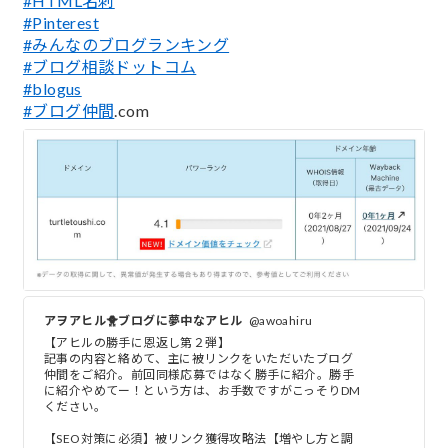
#HTML名刺
#Pinterest
#みんなのブログランキング
#ブログ相談ドットコム
#blogus
#ブログ仲間
.com
アヲアヒル🐥ブログに夢中なアヒル
@awoahiru
【アヒルの勝手に恩返し第２弾】
記事の内容と絡めて、主に被リンクをいただいたブログ
仲間をご紹介。前回同様応募ではなく勝手に紹介。勝手
に紹介やめてー！という方は、お手数ですがこっそりDM
ください。
【SEO対策に必須】被リンク獲得攻略法【増やし方と調