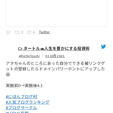
Twitter
0
4
Cr.タートル🐢人生を豊かにする投資術
@TurtleToushi
·
31 10月 2021
;
アヲちゃんのところにあった自分でできる被リンクゲ
ットの登録したらドメインパワーホントにアップした
😆
実施前0→実施後4.1
#にほんブログ村
#人気ブログランキング
#ブログサークル