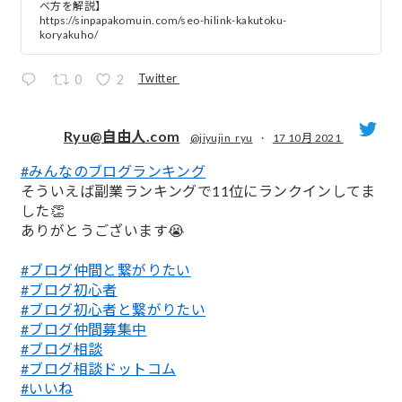
べ方を解説】
https://sinpapakomuin.com/seo-hilink-kakutoku-
koryakuho/
Twitter
0
2
Ryu@自由人.com
@jiyujin_ryu
·
17 10月 2021
#みんなのブログランキング
;
そういえば副業ランキングで11位にランクインしてま
した👏
ありがとうございます😭
#ブログ仲間と繋がりたい
#ブログ初心者
#ブログ初心者と繋がりたい
#ブログ仲間募集中
#ブログ相談
#ブログ相談ドットコム
#いいね