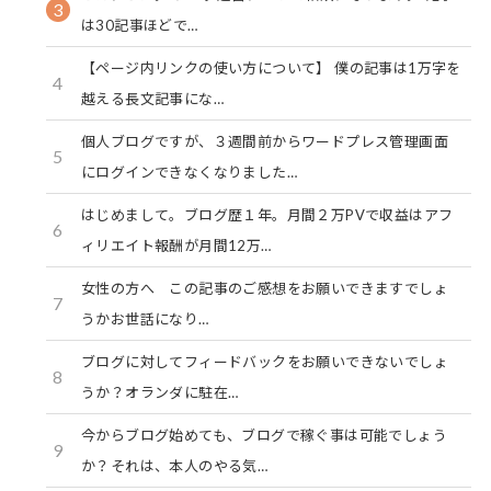
3
は30記事ほどで…
【ページ内リンクの使い方について】 僕の記事は1万字を
4
越える長文記事にな…
個人ブログですが、３週間前からワードプレス管理画面
5
にログインできなくなりました…
はじめまして。ブログ歴１年。月間２万PVで収益はアフ
6
ィリエイト報酬が月間12万…
女性の方へ この記事のご感想をお願いできますでしょ
7
うかお世話になり…
ブログに対してフィードバックをお願いできないでしょ
8
うか？オランダに駐在…
今からブログ始めても、ブログで稼ぐ事は可能でしょう
9
か？それは、本人のやる気…