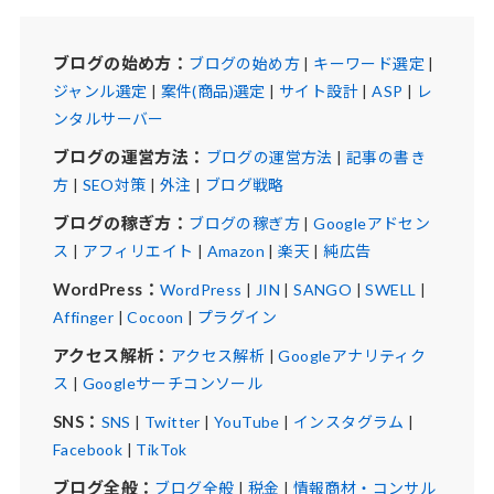
ブログの始め方：
ブログの始め方
|
キーワード選定
|
ジャンル選定
|
案件(商品)選定
|
サイト設計
|
ASP
|
レ
ンタルサーバー
ブログの運営方法：
ブログの運営方法
|
記事の書き
方
|
SEO対策
|
外注
|
ブログ戦略
ブログの稼ぎ方：
ブログの稼ぎ方
|
Googleアドセン
ス
|
アフィリエイト
|
Amazon
|
楽天
|
純広告
WordPress：
WordPress
|
JIN
|
SANGO
|
SWELL
|
Affinger
|
Cocoon
|
プラグイン
アクセス解析：
アクセス解析
|
Googleアナリティク
ス
|
Googleサーチコンソール
SNS：
SNS
|
Twitter
|
YouTube
|
インスタグラム
|
Facebook
|
TikTok
ブログ全般：
ブログ全般
|
税金
|
情報商材・コンサル