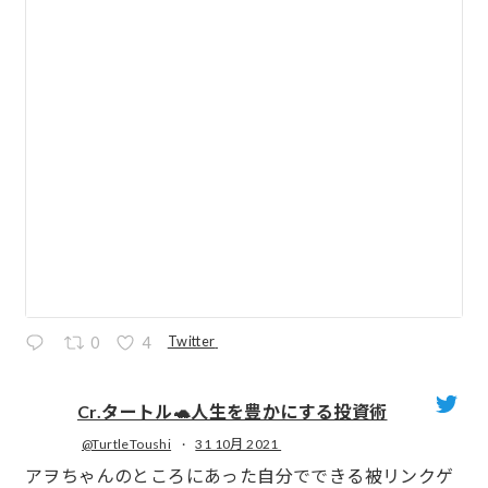
Twitter
0
4
Cr.タートル🐢人生を豊かにする投資術
@TurtleToushi
·
31 10月 2021
;
アヲちゃんのところにあった自分でできる被リンクゲ