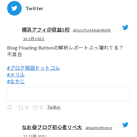
Twitter
横浜アフィ＠収益5桁
@5oUTU64AvbYRtHh
·
16 1月 2022
;
Blog Floating Buttonの解析レポートぶっ壊れてる？
不具合
#ブログ相談ドットコム
#メリル
#なかじ
Twitter
0
0
なお😆ブログ初心者リベ大
@twelvetheme
·
11 12月 2021