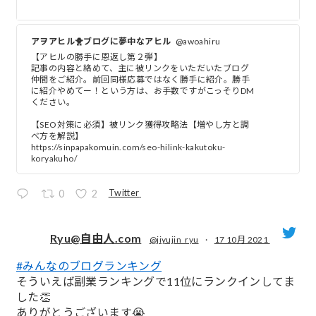
アヲアヒル🐥ブログに夢中なアヒル
@awoahiru
【アヒルの勝手に恩返し第２弾】
記事の内容と絡めて、主に被リンクをいただいたブログ
仲間をご紹介。前回同様応募ではなく勝手に紹介。勝手
に紹介やめてー！という方は、お手数ですがこっそりDM
ください。
【SEO対策に必須】被リンク獲得攻略法【増やし方と調
べ方を解説】
https://sinpapakomuin.com/seo-hilink-kakutoku-
koryakuho/
Twitter
0
2
Ryu@自由人.com
@jiyujin_ryu
·
17 10月 2021
#みんなのブログランキング
;
そういえば副業ランキングで11位にランクインしてま
した👏
ありがとうございます😭