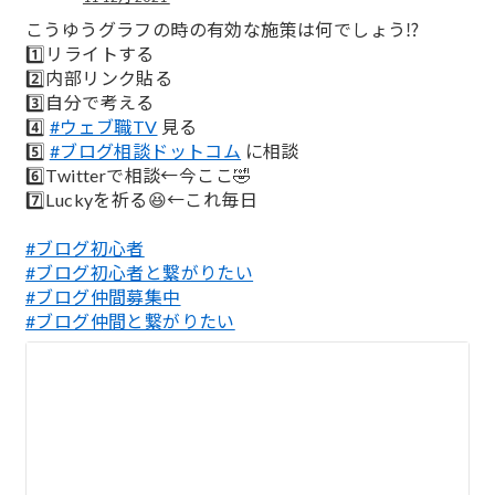
;
こうゆうグラフの時の有効な施策は何でしょう⁉️
1️⃣リライトする
2️⃣内部リンク貼る
3️⃣自分で考える
4️⃣
#ウェブ職TV
見る
5️⃣
#ブログ相談ドットコム
に相談
6️⃣Twitterで相談←今ここ🤣
7️⃣Luckyを祈る😆←これ毎日
#ブログ初心者
#ブログ初心者と繋がりたい
#ブログ仲間募集中
#ブログ仲間と繋がりたい