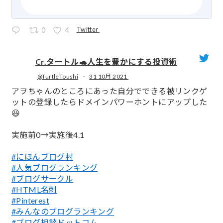
Twitter
0
4
Cr.タートル🐢人生を豊かにする投資術
@TurtleToushi
·
31 10月 2021
;
アヲちゃんのところにあった自分でできる被リンクゲ
ットの登録したらドメインパワーホントにアップした
😆
実施前0→実施後4.1
#にほんブログ村
#人気ブログランキング
#ブログサークル
#HTML名刺
#Pinterest
#みんなのブログランキング
#ブログ相談ドットコム