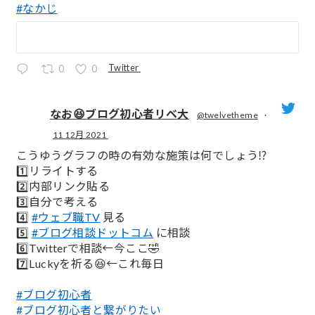
#なかじ
Twitter
0
0
なお😆ブログ初心者リベ大
@twelvetheme
·
11 12月 2021
;
こうゆうグラフの時の有効な施策は何でしょう⁉️
1️⃣リライトする
2️⃣内部リンク貼る
3️⃣自分で考える
4️⃣
#ウェブ職TV
見る
5️⃣
#ブログ相談ドットコム
に相談
6️⃣Twitterで相談←今ここ🤣
7️⃣Luckyを祈る😆←これ毎日
#ブログ初心者
#ブログ初心者と繋がりたい