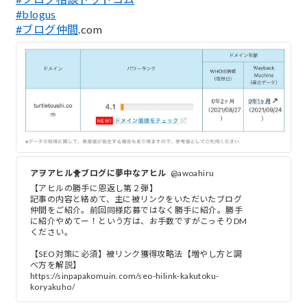
#blogus
#ブログ仲間
.com
アヲアヒル🐥ブログに夢中なアヒル
@awoahiru
【アヒルの勝手に恩返し第２弾】
記事の内容と絡めて、主に被リンクをいただいたブログ
仲間をご紹介。前回同様応募ではなく勝手に紹介。勝手
に紹介やめてー！という方は、お手数ですがこっそりDM
ください。
【SEO対策に必須】被リンク獲得攻略法【増やし方と調
べ方を解説】
https://sinpapakomuin.com/seo-hilink-kakutoku-
koryakuho/