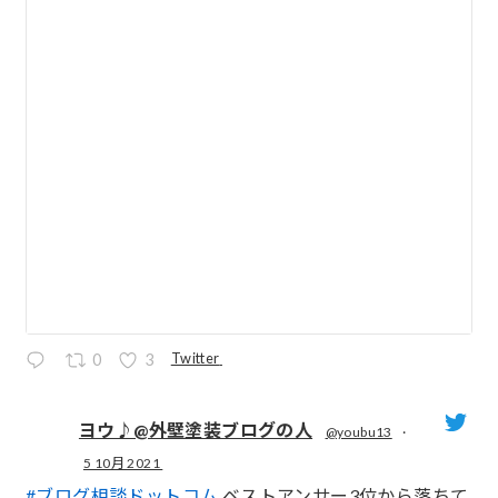
Twitter
0
3
ヨウ♪@外壁塗装ブログの人
@youbu13
·
5 10月 2021
;
#ブログ相談ドットコム
ベストアンサー3位から落ちて