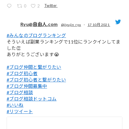
Twitter
0
2
Ryu@自由人.com
@jiyujin_ryu
·
17 10月 2021
#みんなのブログランキング
;
そういえば副業ランキングで11位にランクインしてま
した👏
ありがとうございます😭
#ブログ仲間と繋がりたい
#ブログ初心者
#ブログ初心者と繋がりたい
#ブログ仲間募集中
#ブログ相談
#ブログ相談ドットコム
#いいね
#リツイート