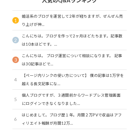
人気のQ&Aランキング
婚活系のブログを運営して2年が経ちますが、ぜんぜん売
1
り上げが伸…
こんにちは。ブログを作って2ヶ月ほどたちます。記事数
2
は10本ほどです。…
こんにちは。 ブログ運営について相談になります。 記事
3
は30記事ほどで…
【ページ内リンクの使い方について】 僕の記事は1万字を
4
越える長文記事にな…
個人ブログですが、３週間前からワードプレス管理画面
5
にログインできなくなりました…
はじめまして。ブログ歴１年。月間２万PVで収益はアフ
6
ィリエイト報酬が月間12万…