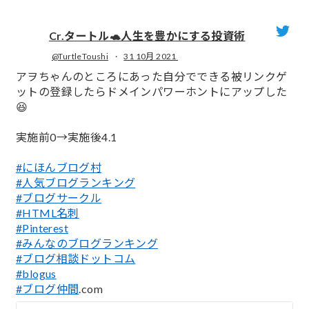
Cr.タートル🐢人生を豊かにする投資術
@TurtleToushi
·
31 10月 2021
;
アヲちゃんのところにあった自分でできる被リンクゲ
ットの登録したらドメインパワーホントにアップした
😆
実施前0→実施後4.1
#にほんブログ村
#人気ブログランキング
#ブログサークル
#HTML名刺
#Pinterest
#みんなのブログランキング
#ブログ相談ドットコム
#blogus
#ブログ仲間
.com