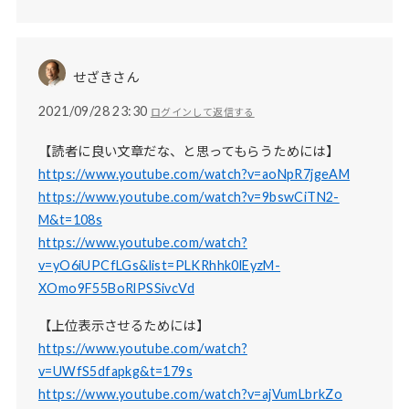
せざきさん
2021/09/28 23:30
ログインして返信する
【読者に良い文章だな、と思ってもらうためには】
https://www.youtube.com/watch?v=aoNpR7jgeAM
https://www.youtube.com/watch?v=9bswCiTN2-
M&t=108s
https://www.youtube.com/watch?
v=yO6iUPCfLGs&list=PLKRhhk0lEyzM-
XOmo9F55BoRlPSSivcVd
【上位表示させるためには】
https://www.youtube.com/watch?
v=UWfS5dfapkg&t=179s
https://www.youtube.com/watch?v=ajVumLbrkZo