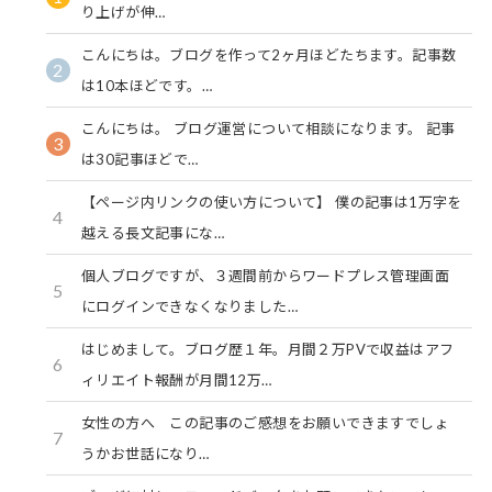
り上げが伸…
こんにちは。ブログを作って2ヶ月ほどたちます。記事数
2
は10本ほどです。…
こんにちは。 ブログ運営について相談になります。 記事
3
は30記事ほどで…
【ページ内リンクの使い方について】 僕の記事は1万字を
4
越える長文記事にな…
個人ブログですが、３週間前からワードプレス管理画面
5
にログインできなくなりました…
はじめまして。ブログ歴１年。月間２万PVで収益はアフ
6
ィリエイト報酬が月間12万…
女性の方へ この記事のご感想をお願いできますでしょ
7
うかお世話になり…