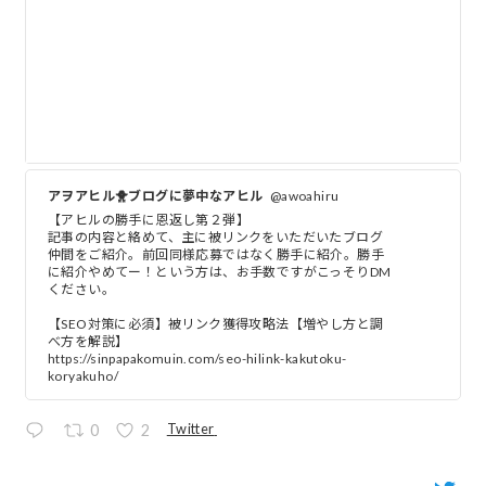
アヲアヒル🐥ブログに夢中なアヒル
@awoahiru
【アヒルの勝手に恩返し第２弾】
記事の内容と絡めて、主に被リンクをいただいたブログ
仲間をご紹介。前回同様応募ではなく勝手に紹介。勝手
に紹介やめてー！という方は、お手数ですがこっそりDM
ください。
【SEO対策に必須】被リンク獲得攻略法【増やし方と調
べ方を解説】
https://sinpapakomuin.com/seo-hilink-kakutoku-
koryakuho/
Twitter
0
2