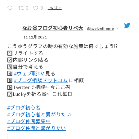
Twitter
0
0
なお😆ブログ初心者リベ大
@twelvetheme
·
11 12月 2021
;
こうゆうグラフの時の有効な施策は何でしょう⁉️
1️⃣リライトする
2️⃣内部リンク貼る
3️⃣自分で考える
4️⃣
#ウェブ職TV
見る
5️⃣
#ブログ相談ドットコム
に相談
6️⃣Twitterで相談←今ここ🤣
7️⃣Luckyを祈る😆←これ毎日
#ブログ初心者
#ブログ初心者と繋がりたい
#ブログ仲間募集中
#ブログ仲間と繋がりたい