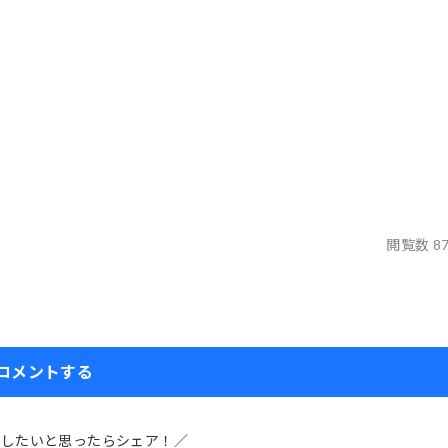
閲覧数 8
コメントする
介したいと思ったらシェア！／