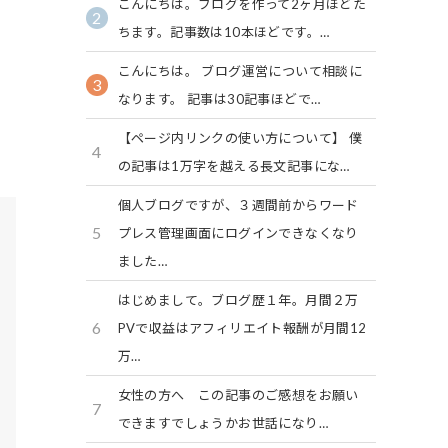
こんにちは。ブログを作って2ヶ月ほどた
2
ちます。記事数は10本ほどです。…
こんにちは。 ブログ運営について相談に
3
なります。 記事は30記事ほどで…
【ページ内リンクの使い方について】 僕
4
の記事は1万字を越える長文記事にな…
個人ブログですが、３週間前からワード
5
プレス管理画面にログインできなくなり
ました…
はじめまして。ブログ歴１年。月間２万
6
PVで収益はアフィリエイト報酬が月間12
万…
女性の方へ この記事のご感想をお願い
7
できますでしょうかお世話になり…