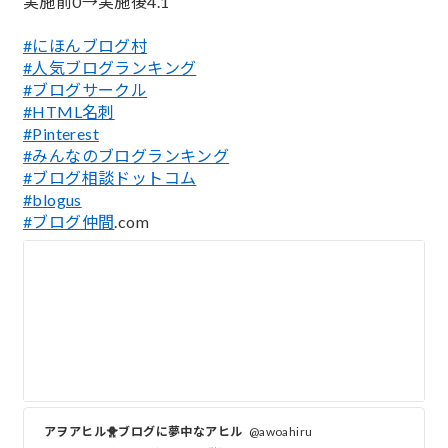
実施前0→実施後4.1
#にほんブログ村
#人気ブログランキング
#ブログサークル
#HTML名刺
#Pinterest
#みんなのブログランキング
#ブログ相談ドットコム
#blogus
#ブログ仲間
.com
アヲアヒル🐥ブログに夢中なアヒル
@awoahiru