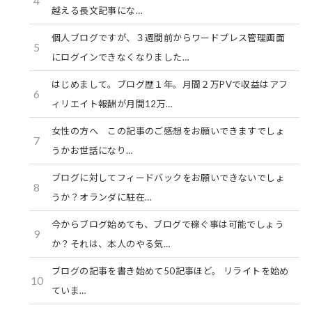
4
越える長文記事にな…
個人ブログですが、３週間前からワードプレス管理画面
5
にログインできなくなりました…
はじめまして。ブログ歴１年。月間２万PVで収益はアフ
6
ィリエイト報酬が月間12万…
女性の方へ この記事のご感想をお願いできますでしょ
7
うかお世話になり…
ブログに対してフィードバックをお願いできないでしょ
8
うか？オランダに駐在…
今からブログ始めても、ブログで稼ぐ事は可能でしょう
9
か？それは、本人のやる気…
ブログの記事を書き始めて50記事ほど。 リライトを始め
10
ていま…