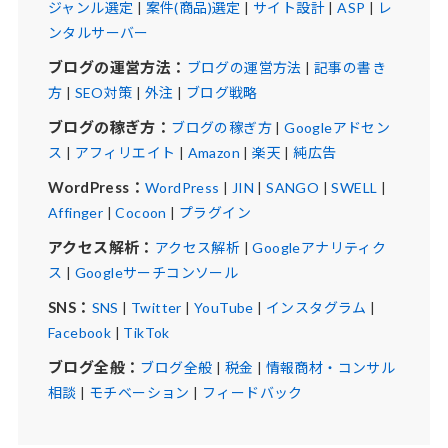
ジャンル選定
|
案件(商品)選定
|
サイト設計
|
ASP
|
レ
ンタルサーバー
ブログの運営方法：
ブログの運営方法
|
記事の書き
方
|
SEO対策
|
外注
|
ブログ戦略
ブログの稼ぎ方：
ブログの稼ぎ方
|
Googleアドセン
ス
|
アフィリエイト
|
Amazon
|
楽天
|
純広告
WordPress：
WordPress
|
JIN
|
SANGO
|
SWELL
|
Affinger
|
Cocoon
|
プラグイン
アクセス解析：
アクセス解析
|
Googleアナリティク
ス
|
Googleサーチコンソール
SNS：
SNS
|
Twitter
|
YouTube
|
インスタグラム
|
Facebook
|
TikTok
ブログ全般：
ブログ全般
|
税金
|
情報商材・コンサル
相談
|
モチベーション
|
フィードバック