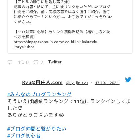
【アヒルの勝手に恩返し第２弾】
記事の内容と絡めて、主に被リンクをいただいたブログ
仲間をご紹介。前回同様応募ではなく勝手に紹介。勝手
に紹介やめてー！という方は、お手数ですがこっそりDM
ください。
【SEO対策に必須】被リンク獲得攻略法【増やし方と調
べ方を解説】
https://sinpapakomuin.com/seo-hilink-kakutoku-
koryakuho/
Twitter
0
2
Ryu@自由人.com
@jiyujin_ryu
·
17 10月 2021
#みんなのブログランキング
;
そういえば副業ランキングで11位にランクインしてま
した👏
ありがとうございます😭
#ブログ仲間と繋がりたい
#ブログ初心者