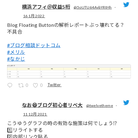
横浜アフィ＠収益5桁
@5oUTU64AvbYRtHh
·
16 1月 2022
;
Blog Floating Buttonの解析レポートぶっ壊れてる？
不具合
#ブログ相談ドットコム
#メリル
#なかじ
Twitter
0
0
なお😆ブログ初心者リベ大
@twelvetheme
·
11 12月 2021
;
こうゆうグラフの時の有効な施策は何でしょう⁉️
1️⃣リライトする
2️⃣内部リンク貼る