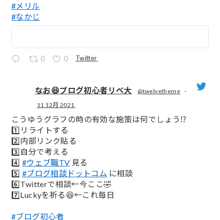
#メリル
#なかじ
Twitter
0
0
なお😆ブログ初心者リベ大
@twelvetheme
·
11 12月 2021
;
こうゆうグラフの時の有効な施策は何でしょう⁉️
1️⃣リライトする
2️⃣内部リンク貼る
3️⃣自分で考える
4️⃣
#ウェブ職TV
見る
5️⃣
#ブログ相談ドットコム
に相談
6️⃣Twitterで相談←今ここ🤣
7️⃣Luckyを祈る😆←これ毎日
#ブログ初心者