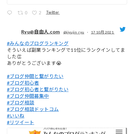
Twitter
0
2
Ryu@自由人.com
@jiyujin_ryu
·
17 10月 2021
#みんなのブログランキング
;
そういえば副業ランキングで11位にランクインしてま
した👏
ありがとうございます😭
#ブログ仲間と繋がりたい
#ブログ初心者
#ブログ初心者と繋がりたい
#ブログ仲間募集中
#ブログ相談
#ブログ相談ドットコム
#いいね
#リツイート