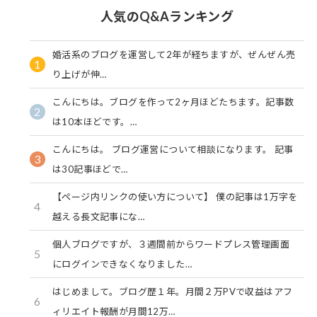
人気のQ&Aランキング
婚活系のブログを運営して2年が経ちますが、ぜんぜん売
1
り上げが伸…
こんにちは。ブログを作って2ヶ月ほどたちます。記事数
2
は10本ほどです。…
こんにちは。 ブログ運営について相談になります。 記事
3
は30記事ほどで…
【ページ内リンクの使い方について】 僕の記事は1万字を
4
越える長文記事にな…
個人ブログですが、３週間前からワードプレス管理画面
5
にログインできなくなりました…
はじめまして。ブログ歴１年。月間２万PVで収益はアフ
6
ィリエイト報酬が月間12万…