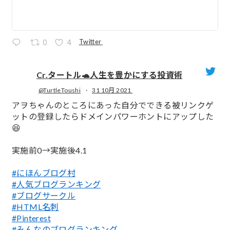
Twitter
0
4
Cr.タートル🐢人生を豊かにする投資術
@TurtleToushi
·
31 10月 2021
;
アヲちゃんのところにあった自分でできる被リンクゲ
ットの登録したらドメインパワーホントにアップした
😆
実施前0→実施後4.1
#にほんブログ村
#人気ブログランキング
#ブログサークル
#HTML名刺
#Pinterest
#みんなのブログランキング