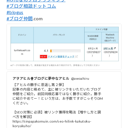
#ブログ相談ドットコム
#blogus
#ブログ仲間
.com
アヲアヒル🐥ブログに夢中なアヒル
@awoahiru
【アヒルの勝手に恩返し第２弾】
記事の内容と絡めて、主に被リンクをいただいたブログ
仲間をご紹介。前回同様応募ではなく勝手に紹介。勝手
に紹介やめてー！という方は、お手数ですがこっそりDM
ください。
【SEO対策に必須】被リンク獲得攻略法【増やし方と調
べ方を解説】
https://sinpapakomuin.com/seo-hilink-kakutoku-
koryakuho/