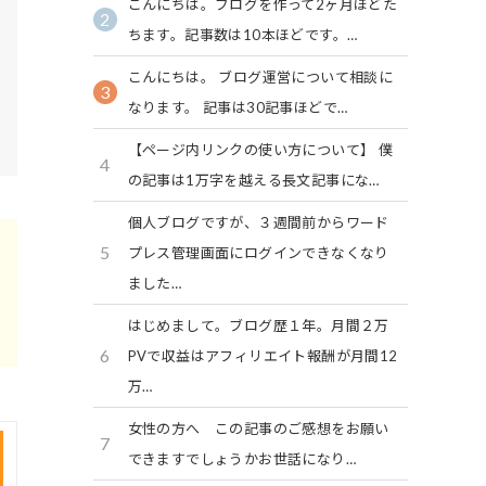
こんにちは。ブログを作って2ヶ月ほどた
2
ちます。記事数は10本ほどです。…
こんにちは。 ブログ運営について相談に
3
なります。 記事は30記事ほどで…
【ページ内リンクの使い方について】 僕
4
の記事は1万字を越える長文記事にな…
個人ブログですが、３週間前からワード
5
プレス管理画面にログインできなくなり
ました…
はじめまして。ブログ歴１年。月間２万
6
PVで収益はアフィリエイト報酬が月間12
万…
女性の方へ この記事のご感想をお願い
7
できますでしょうかお世話になり…