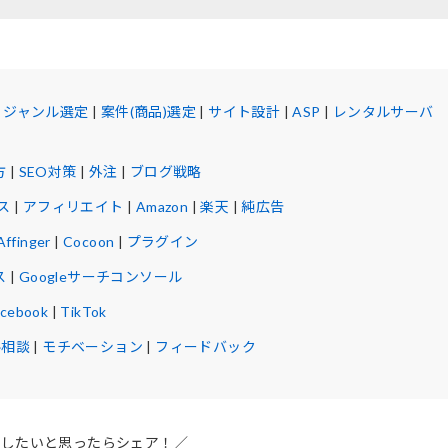
|
ジャンル選定
|
案件(商品)選定
|
サイト設計
|
ASP
|
レンタルサーバ
方
|
SEO対策
|
外注
|
ブログ戦略
ス
|
アフィリエイト
|
Amazon
|
楽天
|
純広告
Affinger
|
Cocoon
|
プラグイン
ス
|
Googleサーチコンソール
acebook
|
TikTok
ル相談
|
モチベーション
|
フィードバック
介したいと思ったらシェア！／