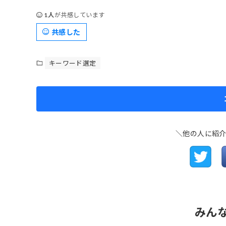
1人
が共感しています
共感した
キーワード選定
＼他の人に紹
みん