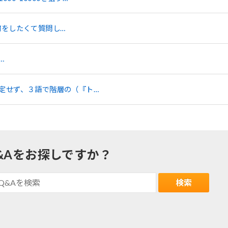
何をしたくて質問し…
…
定せず、３語で階層の（『ト…
&Aをお探しですか？