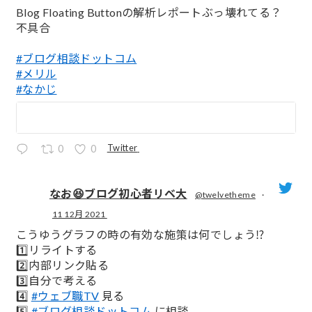
;
Blog Floating Buttonの解析レポートぶっ壊れてる？
不具合
#ブログ相談ドットコム
#メリル
#なかじ
Twitter
0
0
なお😆ブログ初心者リベ大
@twelvetheme
·
11 12月 2021
;
こうゆうグラフの時の有効な施策は何でしょう⁉️
1️⃣リライトする
2️⃣内部リンク貼る
3️⃣自分で考える
4️⃣
#ウェブ職TV
見る
5️⃣
#ブログ相談ドットコム
に相談