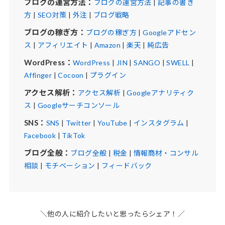
ブログの運営方法：
ブログの運営方法
|
記事の書き
方
|
SEO対策
|
外注
|
ブログ戦略
ブログの稼ぎ方：
ブログの稼ぎ方
|
Googleアドセン
ス
|
アフィリエイト
|
Amazon
|
楽天
|
純広告
WordPress：
WordPress
|
JIN
|
SANGO
|
SWELL
|
Affinger
|
Cocoon
|
プラグイン
アクセス解析：
アクセス解析
|
Googleアナリティク
ス
|
Googleサーチコンソール
SNS：
SNS
|
Twitter
|
YouTube
|
インスタグラム
|
Facebook
|
TikTok
ブログ全般：
ブログ全般
|
税金
|
情報商材・コンサル
相談
|
モチベーション
|
フィードバック
＼他の人に紹介したいと思ったらシェア！／