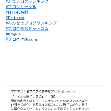
#人気ブログランキング
#ブログサークル
#HTML名刺
#Pinterest
#みんなのブログランキング
#ブログ相談ドットコム
#blogus
#ブログ仲間
.com
アヲアヒル🐥ブログに夢中なアヒル
@awoahiru
【アヒルの勝手に恩返し第２弾】
記事の内容と絡めて、主に被リンクをいただいたブログ
仲間をご紹介。前回同様応募ではなく勝手に紹介。勝手
に紹介やめてー！という方は、お手数ですがこっそりDM