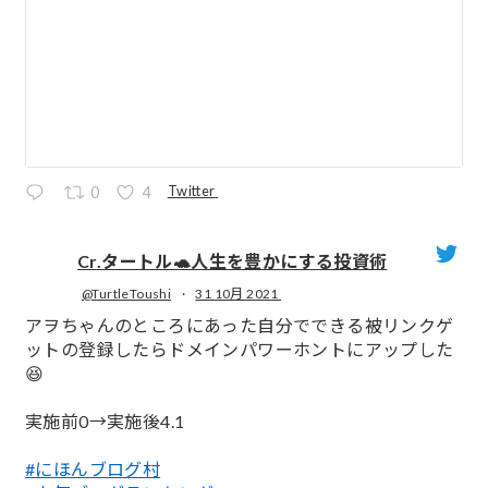
Twitter
0
4
Cr.タートル🐢人生を豊かにする投資術
@TurtleToushi
·
31 10月 2021
;
アヲちゃんのところにあった自分でできる被リンクゲ
ットの登録したらドメインパワーホントにアップした
😆
実施前0→実施後4.1
#にほんブログ村