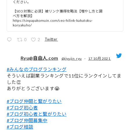
ください。
【SEO対策に必須】被リンク獲得攻略法【増やし方と調
べ方を解説】
https://sinpapakomuin.com/seo-hilink-kakutoku-
koryakuho/
Twitter
0
2
Ryu@自由人.com
@jiyujin_ryu
·
17 10月 2021
#みんなのブログランキング
;
そういえば副業ランキングで11位にランクインしてま
した👏
ありがとうございます😭
#ブログ仲間と繋がりたい
#ブログ初心者
#ブログ初心者と繋がりたい
#ブログ仲間募集中
#ブログ相談