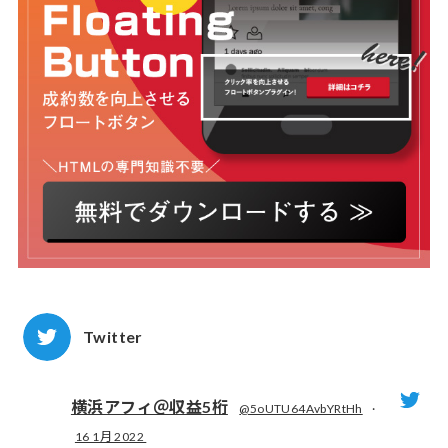
Twitter
横浜アフィ＠収益5桁
@5oUTU64AvbYRtHh
·
16 1月 2022