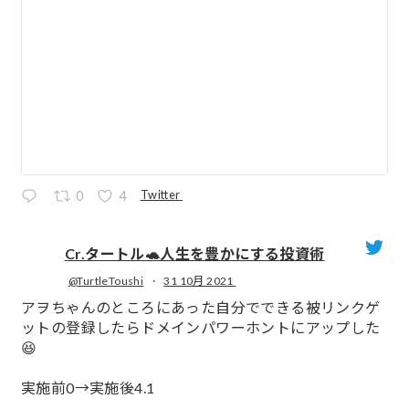
Twitter
0
4
Cr.タートル🐢人生を豊かにする投資術
@TurtleToushi
·
31 10月 2021
;
アヲちゃんのところにあった自分でできる被リンクゲ
ットの登録したらドメインパワーホントにアップした
😆
実施前0→実施後4.1