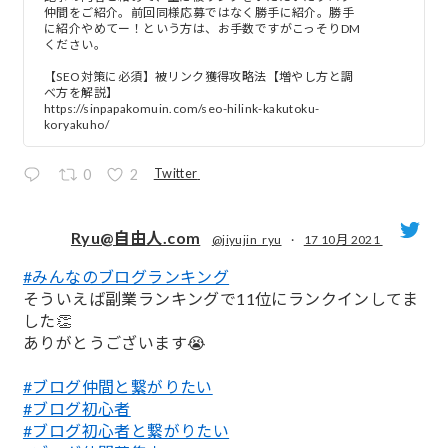
仲間をご紹介。前回同様応募ではなく勝手に紹介。勝手
に紹介やめてー！という方は、お手数ですがこっそりDM
ください。
【SEO対策に必須】被リンク獲得攻略法【増やし方と調
べ方を解説】
https://sinpapakomuin.com/seo-hilink-kakutoku-
koryakuho/
Twitter
0
2
Ryu@自由人.com
@jiyujin_ryu
·
17 10月 2021
#みんなのブログランキング
;
そういえば副業ランキングで11位にランクインしてま
した👏
ありがとうございます😭
#ブログ仲間と繋がりたい
#ブログ初心者
#ブログ初心者と繋がりたい