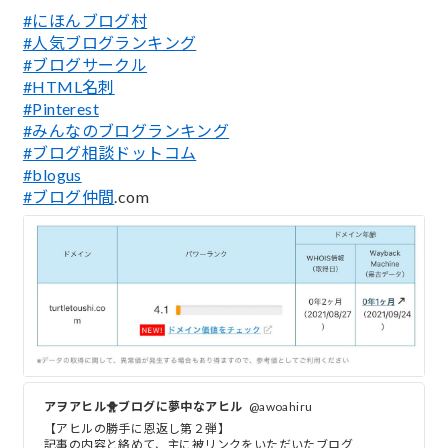
#にほんブログ村
#人気ブログランキング
#ブログサークル
#HTML名刺
#Pinterest
#みんなのブログランキング
#ブログ相談ドットコム
#blogus
#ブログ仲間
.com
アヲアヒル🐥ブログに夢中なアヒル
@awoahiru
【アヒルの勝手に恩返し第２弾】
記事の内容と絡めて、主に被リンクをいただいたブログ