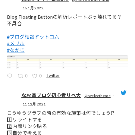
16 1月 2022
;
Blog Floating Buttonの解析レポートぶっ壊れてる？
不具合
#ブログ相談ドットコム
#メリル
#なかじ
Twitter
0
0
なお😆ブログ初心者リベ大
@twelvetheme
·
11 12月 2021
;
こうゆうグラフの時の有効な施策は何でしょう⁉️
1️⃣リライトする
2️⃣内部リンク貼る
3️⃣自分で考える