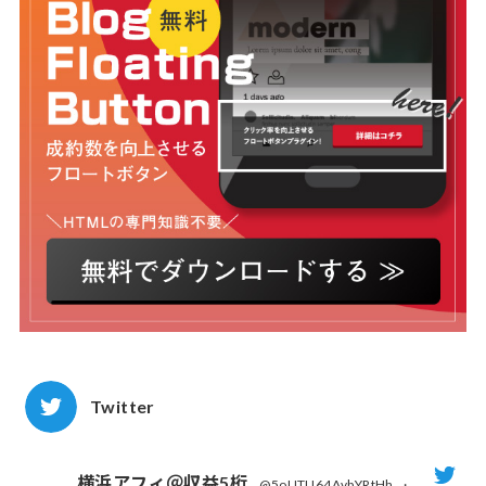
Twitter
横浜アフィ＠収益5桁
@5oUTU64AvbYRtHh
·