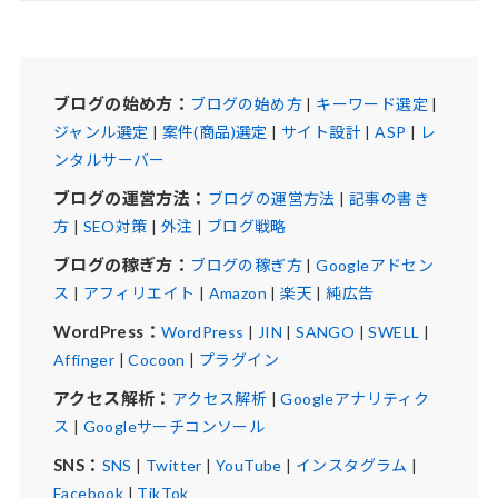
ブログの始め方：
ブログの始め方
|
キーワード選定
|
ジャンル選定
|
案件(商品)選定
|
サイト設計
|
ASP
|
レ
ンタルサーバー
ブログの運営方法：
ブログの運営方法
|
記事の書き
方
|
SEO対策
|
外注
|
ブログ戦略
ブログの稼ぎ方：
ブログの稼ぎ方
|
Googleアドセン
ス
|
アフィリエイト
|
Amazon
|
楽天
|
純広告
WordPress：
WordPress
|
JIN
|
SANGO
|
SWELL
|
Affinger
|
Cocoon
|
プラグイン
アクセス解析：
アクセス解析
|
Googleアナリティク
ス
|
Googleサーチコンソール
SNS：
SNS
|
Twitter
|
YouTube
|
インスタグラム
|
Facebook
|
TikTok