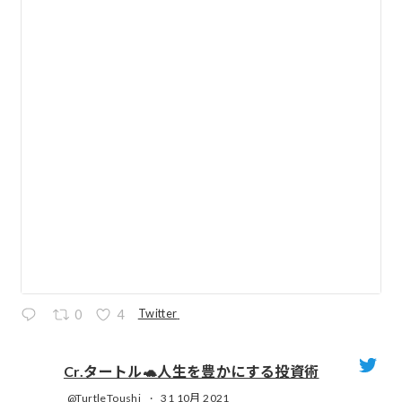
Twitter
0
4
Cr.タートル🐢人生を豊かにする投資術
@TurtleToushi
·
31 10月 2021