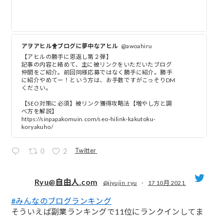
アヲアヒル🐥ブログに夢中なアヒル
@awoahiru
【アヒルの勝手に恩返し第２弾】
記事の内容と絡めて、主に被リンクをいただいたブログ
仲間をご紹介。前回同様応募ではなく勝手に紹介。勝手
に紹介やめてー！という方は、お手数ですがこっそりDM
ください。
【SEO対策に必須】被リンク獲得攻略法【増やし方と調
べ方を解説】
https://sinpapakomuin.com/seo-hilink-kakutoku-
koryakuho/
Twitter
0
2
Ryu@自由人.com
@jiyujin_ryu
·
17 10月 2021
#みんなのブログランキング
;
そういえば副業ランキングで11位にランクインしてま