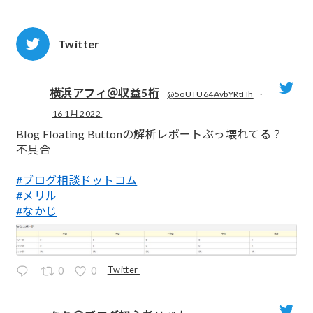
Twitter
横浜アフィ＠収益5桁
@5oUTU64AvbYRtHh
·
16 1月 2022
;
Blog Floating Buttonの解析レポートぶっ壊れてる？
不具合
#ブログ相談ドットコム
#メリル
#なかじ
Twitter
0
0