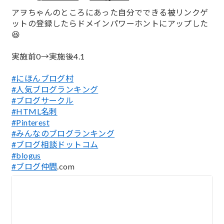
;
アヲちゃんのところにあった自分でできる被リンクゲ
ットの登録したらドメインパワーホントにアップした
😆
実施前0→実施後4.1
#にほんブログ村
#人気ブログランキング
#ブログサークル
#HTML名刺
#Pinterest
#みんなのブログランキング
#ブログ相談ドットコム
#blogus
#ブログ仲間
.com