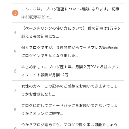
こんにちは。 ブログ運営について相談になります。 記事
3
は30記事ほどで…
【ページ内リンクの使い方について】 僕の記事は1万字を
4
越える長文記事にな…
個人ブログですが、３週間前からワードプレス管理画面
5
にログインできなくなりました…
はじめまして。ブログ歴１年。月間２万PVで収益はアフ
6
ィリエイト報酬が月間12万…
女性の方へ この記事のご感想をお願いできますでしょ
7
うかお世話になり…
ブログに対してフィードバックをお願いできないでしょ
8
うか？オランダに駐在…
今からブログ始めても、ブログで稼ぐ事は可能でしょう
9