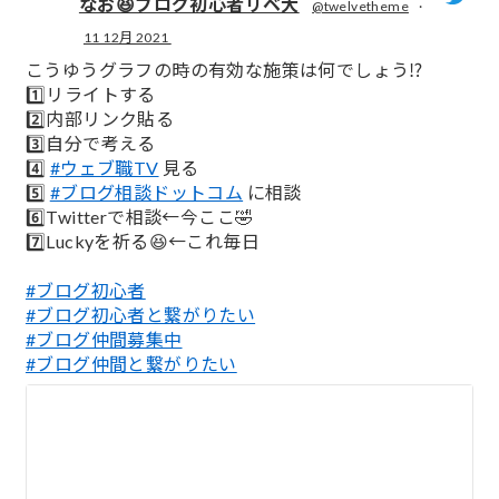
なお😆ブログ初心者リベ大
@twelvetheme
·
11 12月 2021
;
こうゆうグラフの時の有効な施策は何でしょう⁉️
1️⃣リライトする
2️⃣内部リンク貼る
3️⃣自分で考える
4️⃣
#ウェブ職TV
見る
5️⃣
#ブログ相談ドットコム
に相談
6️⃣Twitterで相談←今ここ🤣
7️⃣Luckyを祈る😆←これ毎日
#ブログ初心者
#ブログ初心者と繋がりたい
#ブログ仲間募集中
#ブログ仲間と繋がりたい